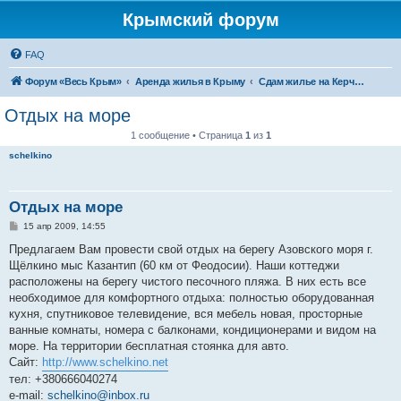
Крымский форум
FAQ
Форум «Весь Крым»
Аренда жилья в Крыму
Сдам жилье на Керченском полуострове
Отдых на море
1 сообщение • Страница
1
из
1
schelkino
Отдых на море
С
15 апр 2009, 14:55
о
о
Предлагаем Вам провести свой отдых на берегу Азовского моря г.
б
Щёлкино мыс Казантип (60 км от Феодосии). Наши коттеджи
щ
е
расположены на берегу чистого песочного пляжа. В них есть все
н
необходимое для комфортного отдыха: полностью оборудованная
и
е
кухня, спутниковое телевидение, вся мебель новая, просторные
ванные комнаты, номера с балконами, кондиционерами и видом на
море. На территории бесплатная стоянка для авто.
Сайт:
http://www.schelkino.net
тел: +380666040274
e-mail:
schelkino@inbox.ru