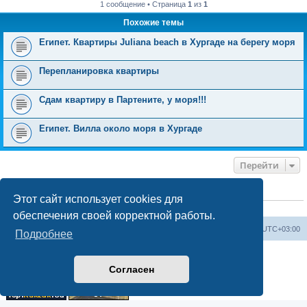
1 сообщение • Страница
1
из
1
Похожие темы
Египет. Квартиры Juliana beach в Хургаде на берегу моря
Перепланировка квартиры
Сдам квартиру в Партените, у моря!!!
Египет. Вилла около моря в Хургаде
Перейти
КТО СЕЙЧАС НА КОНФЕРЕНЦИИ
Этот сайт использует cookies для
Сейчас этот форум просматривают:
ClaudeBot [ИИ бот]
и 0 гостей
обеспечения своей корректной работы.
Форум «Весь Крым»
Наша команда
Часовой пояс:
UTC+03:00
Подробнее
Создано на основе phpBB® Forum Software © phpBB Limited
Конфиденциальность
|
Правила
Согласен