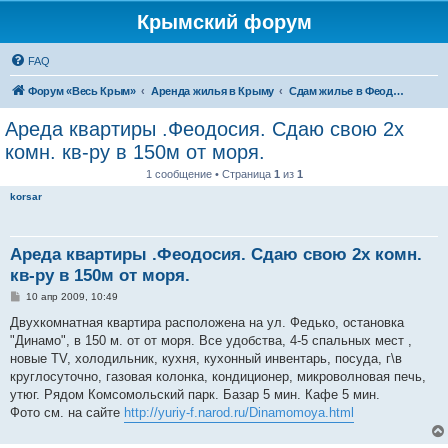
Крымский форум
FAQ
Форум «Весь Крым»
Аренда жилья в Крыму
Сдам жилье в Феодосии - аренда жилья от хозяев
Ареда квартиры .Феодосия. Сдаю свою 2х
комн. кв-ру в 150м от моря.
1 сообщение • Страница
1
из
1
korsar
Ареда квартиры .Феодосия. Сдаю свою 2х комн.
кв-ру в 150м от моря.
С
10 апр 2009, 10:49
о
о
Двухкомнатная квартира расположена на ул. Федько, остановка
б
"Динамо", в 150 м. от от моря. Все удобства, 4-5 спальных мест ,
щ
е
новые TV, холодильник, кухня, кухонный инвентарь, посуда, г\в
н
круглосуточно, газовая колонка, кондиционер, микроволновая печь,
и
е
утюг. Рядом Комсомольский парк. Базар 5 мин. Кафе 5 мин.
Фото см. на сайте
http://yuriy-f.narod.ru/Dinamomoya.html