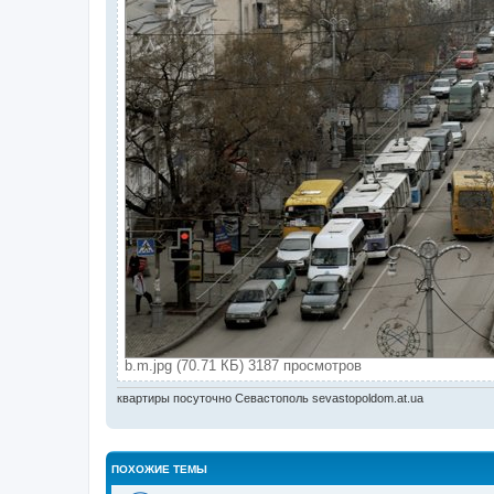
b.m.jpg (70.71 КБ) 3187 просмотров
квартиры посуточно Севастополь sevastopoldom.at.ua
ПОХОЖИЕ ТЕМЫ