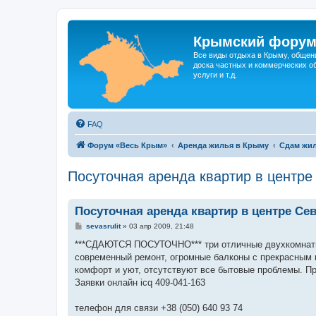
Крымский фору
Все виды отдыха в Крыму, общен
доска частных и коммерческих об
услуги и т.д.
FAQ
Форум «Весь Крым»
Аренда жилья в Крыму
Сдам жил
Посуточная аренда квартир в центре
Посуточная аренда квартир в центре Се
С
sevasrulit
»
03 апр 2009, 21:48
о
о
***СДАЮТСЯ ПОСУТОЧНО*** три отличные двухкомнатные
б
современный ремонт, огромные балконы с прекрасным 
щ
е
комфорт и уют, отсутствуют все бытовые проблемы. П
н
Заявки онлайн icq 409-041-163
и
е
телефон для связи +38 (050) 640 93 74