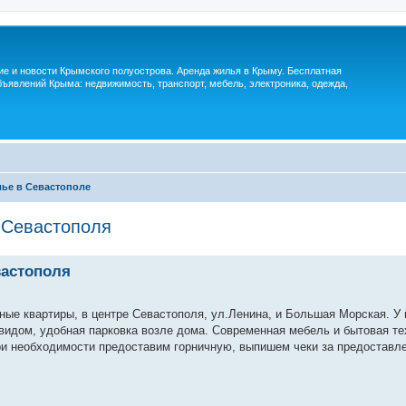
м
ие и новости Крымского полуострова. Аренда жилья в Крыму. Бесплатная
ъявлений Крыма: недвижимость, транспорт, мебель, электроника, одежда,
ье в Севастополе
 Севастополя
вастополя
 квартиры, в центре Севастополя, ул.Ленина, и Большая Морская. У 
видом, удобная парковка возле дома. Современная мебель и бытовая те
ри необходимости предоставим горничную, выпишем чеки за предоставле