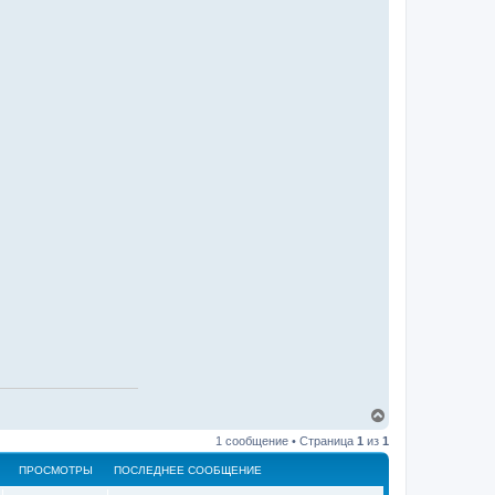
В
е
1 сообщение • Страница
1
из
1
р
н
ПРОСМОТРЫ
ПОСЛЕДНЕЕ СООБЩЕНИЕ
у
т