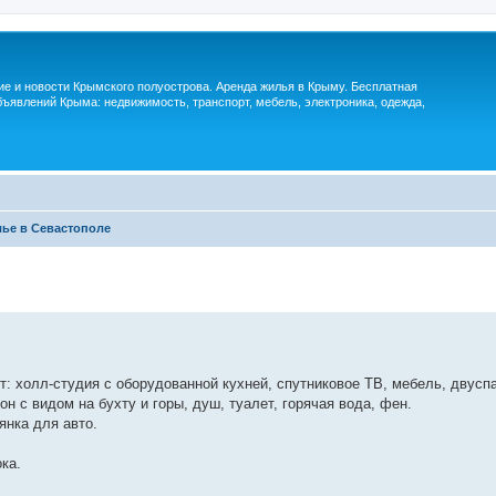
м
ие и новости Крымского полуострова. Аренда жилья в Крыму. Бесплатная
ъявлений Крыма: недвижимость, транспорт, мебель, электроника, одежда,
ье в Севастополе
: холл-студия с оборудованной кухней, спутниковое ТВ, мебель, двуспа
н с видом на бухту и горы, душ, туалет, горячая вода, фен.
янка для авто.
ка.