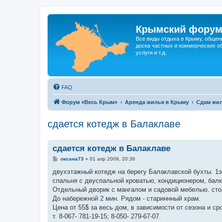
Крымский фору
Все виды отдыха в Крыму, общен
доска частных и коммерческих об
услуги и т.д.
FAQ
Форум «Весь Крым»
Аренда жилья в Крыму
Сдам жил
сдается котедж в Балаклаве
сдается котедж в Балаклаве
С
оксана73
»
01 апр 2009, 20:36
о
о
двухэтажный котедж на берегу Балаклавской бухты. 1эт
б
спальня с двуспальной кроватью, кондиционером, балко
щ
е
Отдельный дворик с мангалом и садовой мебелью. сто
н
До набережной 2 мин. Рядом - стариннный храм.
и
е
Цена от 55$ за весь дом, в зависимости от сезона и сро
т. 8-067- 781-19-15; 8-050- 279-67-07.