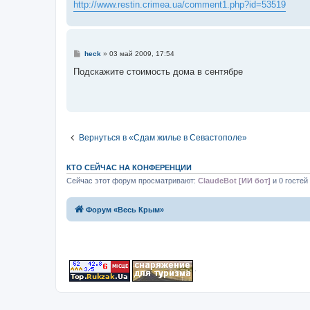
http://www.restin.crimea.ua/comment1.php?id=53519
С
heck
»
03 май 2009, 17:54
о
о
Подскажите стоимость дома в сентябре
б
щ
е
н
и
е
Вернуться в «Сдам жилье в Севастополе»
КТО СЕЙЧАС НА КОНФЕРЕНЦИИ
Сейчас этот форум просматривают:
ClaudeBot [ИИ бот]
и 0 гостей
Форум «Весь Крым»