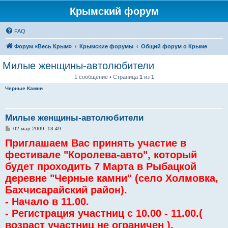
Крымский форум
FAQ
Форум «Весь Крым»
Крымские форумы
Общий форум о Крыме
Милые женщины-автолюбители
1 сообщение • Страница
1
из
1
Черные Камни
Милые женщины-автолюбители
С
02 мар 2009, 13:49
о
Приглашаем Вас принять участие в
о
б
фестивале "Королева-авто", который
щ
е
будет проходить 7 Марта в Рыбацкой
н
и
деревне "Черные камни" (село Холмовка,
е
Бахчисарайский район).
- Начало в 11.00.
- Регистрация участниц с 10.00 - 11.00.(
возраст участниц не ограничен ).