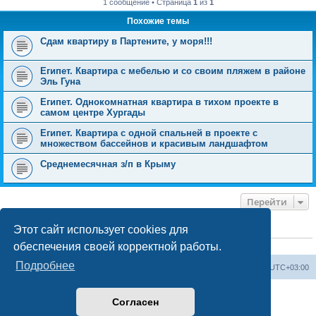
1 сообщение • Страница
1
из
1
Похожие темы
Сдам квартиру в Партените, у моря!!!
Египет. Квартира с мебелью и со своим пляжем в районе
Эль Гуна
Египет. Однокомнатная квартира в тихом проекте в
самом центре Хургады
Египет. Квартира с одной спальней в проекте с
множеством бассейнов и красивым ландшафтом
Среднемесячная з/п в Крыму
Перейти
Этот сайт использует cookies для
КТО СЕЙЧАС НА КОНФЕРЕНЦИИ
обеспечения своей корректной работы.
Сейчас этот форум просматривают:
ClaudeBot [ИИ бот]
и 0 гостей
Подробнее
Форум «Весь Крым»
Наша команда
Часовой пояс:
UTC+03:00
Создано на основе phpBB® Forum Software © phpBB Limited
Согласен
Конфиденциальность
|
Правила