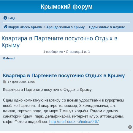
Крымский форум
FAQ
Форум «Весь Крым»
Аренда жилья в Крыму
Сдам жилье в Алуште
Квартира в Партените посуточно Отдых в
Крыму
1 сообщение • Страница
1
из
1
Galerad
Квартира в Партените посуточно Отдых в Крыму
С
17 фев 2009, 12:09
о
о
Квартира в Партените посуточно Отдых в Крыму
б
щ
е
Сдам одно комнатную квартиру со всеми удобствами в курортном
н
посёлке Партенит. В квартире телевизор, 2 холодильника, эл.
и
е
плитка, горячая вода, до моря 7 минут ходьбы. Рядом с домом
санаторий Крым, парк, дельфинарий, интернет клуб, аттракционы,
кафе. Фото и подробнее:
http://surf.ucoz.ru/index/0-67