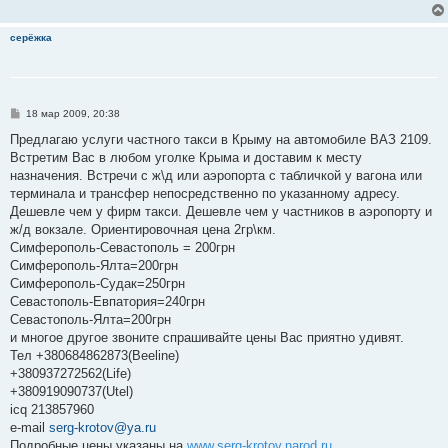
серёжка
С
18 мар 2009, 20:38
о
о
Предлагаю услуги частного такси в Крыму на автомобиле ВАЗ 2109.
б
Встретим Вас в любом уголке Крыма и доставим к месту
щ
е
назначения. Встречи с ж\д или аэропорта с табличкой у вагона или
н
терминала и трансфер непосредственно по указанному адресу.
и
е
Дешевле чем у фирм такси. Дешевле чем у частников в аэропорту и
ж/д вокзале. Ориентировочная цена 2гр\км.
Симферополь-Севастополь = 200грн
Симферополь-Ялта=200грн
Симферополь-Судак=250грн
Севастополь-Евпатория=240грн
Севастополь-Ялта=200грн
и многое другое звоните спрашивайте цены Вас приятно удивят.
Тел +380684862873(Beeline)
+380937272562(Life)
+380919090737(Utel)
icq 213857960
e-mail
serg-krotov@ya.ru
Подробные цены указаны на
www.serg-krotov.narod.ru