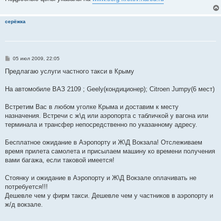
серёжка
С
05 июл 2009, 22:05
о
о
Предлагаю услуги частного такси в Крыму
б
щ
е
На автомобиле ВАЗ 2109 ; Geely(кондиционер); Citroen Jumpy(6 мест)
н
и
е
Встретим Вас в любом уголке Крыма и доставим к месту
назначения. Встречи с ж\д или аэропорта с табличкой у вагона или
терминала и трансфер непосредственно по указанному адресу.
Бесплатное ожидание в Аэропорту и Ж\Д Вокзала! Отслеживаем
время прилета самолета и присылаем машину ко времени получения
вами багажа, если таковой имеется!
Стоянку и ожидание в Аэропорту и Ж\Д Вокзале оплачивать не
потребуется!!!
Дешевле чем у фирм такси. Дешевле чем у частников в аэропорту и
ж/д вокзале.