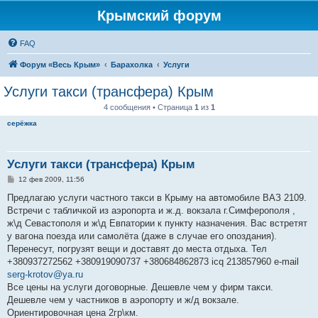
Крымский форум
FAQ
Форум «Весь Крым»
Барахолка
Услуги
Услуги такси (трансфера) Крым
4 сообщения • Страница
1
из
1
серёжка
Услуги такси (трансфера) Крым
С
12 фев 2009, 11:56
о
о
Предлагаю услуги частного такси в Крыму на автомобиле ВАЗ 2109.
б
Встречи с табличкой из аэропорта и ж.д. вокзала г.Симферополя ,
щ
е
ж\д Севастополя и ж\д Евпатории к пункту назначения. Вас встретят
н
у вагона поезда или самолёта (даже в случае его опоздания).
и
е
Перенесут, погрузят вещи и доставят до места отдыха. Тел
+380937272562 +380919090737 +380684862873 icq 213857960 e-mail
serg-krotov@ya.ru
Все цены на услуги договорные. Дешевле чем у фирм такси.
Дешевле чем у частников в аэропорту и ж/д вокзале.
Ориентировочная цена 2гр\км.