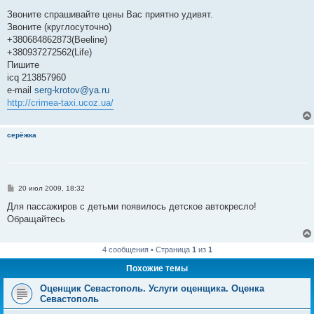
Звоните спрашивайте цены Вас приятно удивят.
Звоните (круглосуточно)
+380684862873(Beeline)
+380937272562(Life)
Пишите
icq 213857960
e-mail
serg-krotov@ya.ru
http://crimea-taxi.ucoz.ua/
серёжка
С
20 июл 2009, 18:32
о
о
Для пассажиров с детьми появилось детское автокресло!
б
Обращайтесь
щ
е
н
и
4 сообщения • Страница
1
из
1
е
Похожие темы
Оценщик Севастополь. Услуги оценщика. Оценка
Севастополь