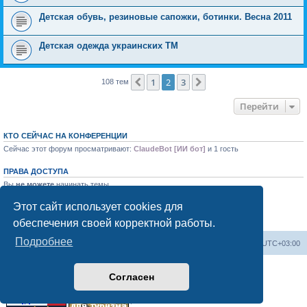
Детская обувь, резиновые сапожки, ботинки. Весна 2011
Детская одежда украинских ТМ
1
2
3
Пред.
След.
108 тем
Перейти
КТО СЕЙЧАС НА КОНФЕРЕНЦИИ
Сейчас этот форум просматривают:
ClaudeBot [ИИ бот]
и 1 гость
ПРАВА ДОСТУПА
Вы
не можете
начинать темы
Вы
не можете
отвечать на сообщения
Вы
не можете
редактировать свои сообщения
Этот сайт использует cookies для
Вы
не можете
удалять свои сообщения
обеспечения своей корректной работы.
Вы
не можете
добавлять вложения
Подробнее
Форум «Весь Крым»
Наша команда
Часовой пояс:
UTC+03:00
Создано на основе phpBB® Forum Software © phpBB Limited
Согласен
Конфиденциальность
|
Правила