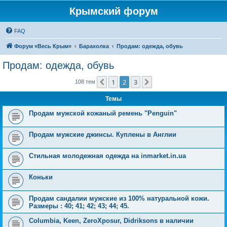
Крымский форум
FAQ
Форум «Весь Крым»
Барахолка
Продам: одежда, обувь
Продам: одежда, обувь
1
2
3
Пред.
След.
108 тем
Темы
Продам мужской кожаный ремень "Penguin"
Продам мужские джинсы. Куплены в Англии
Стильная молодежная одежда на inmarket.in.ua
Коньки
Продам сандалии мужские из 100% натуральной кожи.
Размеры : 40; 41; 42; 43; 44; 45.
Columbia, Keen, ZeroXposur, Didriksons в наличии