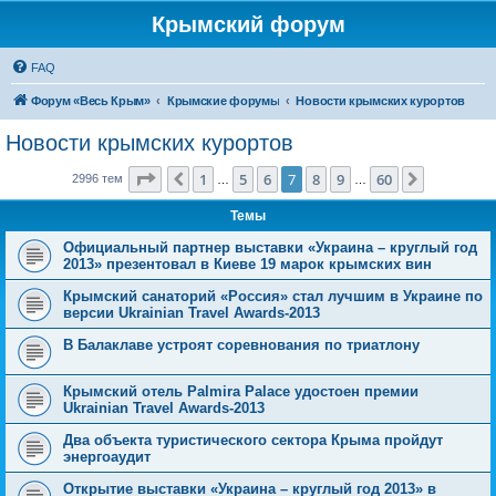
Крымский форум
FAQ
Форум «Весь Крым»
Крымские форумы
Новости крымских курортов
Новости крымских курортов
Страница
7
из
60
1
5
6
7
8
9
60
Пред.
След.
2996 тем
…
…
Темы
Официальный партнер выставки «Украина – круглый год
2013» презентовал в Киеве 19 марок крымских вин
Крымский санаторий «Россия» стал лучшим в Украине по
версии Ukrainian Travel Awards-2013
В Балаклаве устроят соревнования по триатлону
Крымский отель Palmira Palace удостоен премии
Ukrainian Travel Awards-2013
Два объекта туристического сектора Крыма пройдут
энергоаудит
Открытие выставки «Украина – круглый год 2013» в