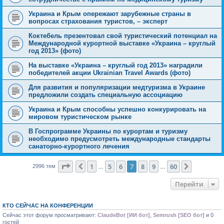
Украина и Крым опережают зарубежные страны в
вопросах страхования туристов, – эксперт
Коктебель презентовал свой туристический потенциал на
Международной курортной выставке «Украина – круглый
год 2013» (фото)
На выставке «Украина – круглый год 2013» наградили
победителей акции Ukrainian Travel Awards (фото)
Для развития и популяризации медтуризма в Украине
предложили создать специальную ассоциацию
Украина и Крым способны успешно конкурировать на
мировом туристическом рынке
В Госпрограмме Украины по курортам и туризму
необходимо предусмотреть международные стандарты
санаторно-курортного лечения
Страница
7
из
60
1
5
6
7
8
9
60
Пред.
След.
2996 тем
…
…
Перейти
КТО СЕЙЧАС НА КОНФЕРЕНЦИИ
Сейчас этот форум просматривают:
ClaudeBot [ИИ бот]
,
Semrush [SEO бот]
и 0
гостей