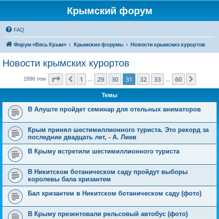
Крымский форум
FAQ
Форум «Весь Крым»
Крымские форумы
Новости крымских курортов
Новости крымских курортов
Страница
31
из
60
1
29
30
31
32
33
60
Пред.
След.
2996 тем
…
…
Темы
В Алуште пройдет семинар для отельных аниматоров
Крым принял шестимиллионного туриста. Это рекорд за
последние двадцать лет, - А. Лиев
В Крыму встретили шестимиллионного туриста
В Никитском ботаническом саду пройдут выборы
королевы бала хризантем
Бал хризантем в Никитском ботаническом саду (фото)
В Крыму презентовали рельсовый автобус (фото)