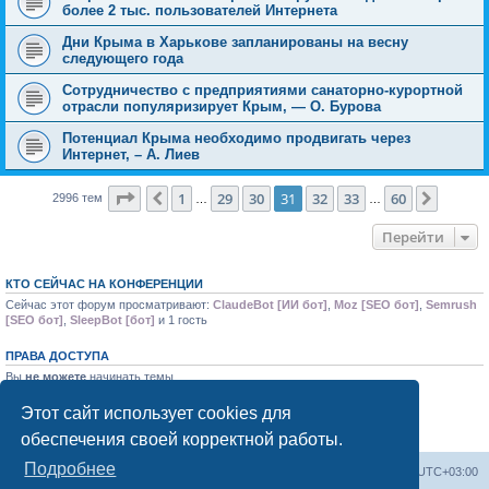
более 2 тыс. пользователей Интернета
Дни Крыма в Харькове запланированы на весну
следующего года
Сотрудничество с предприятиями санаторно-курортной
отрасли популяризирует Крым, — О. Бурова
Потенциал Крыма необходимо продвигать через
Интернет, – А. Лиев
Страница
31
из
60
1
29
30
31
32
33
60
Пред.
След.
2996 тем
…
…
Перейти
КТО СЕЙЧАС НА КОНФЕРЕНЦИИ
Сейчас этот форум просматривают:
ClaudeBot [ИИ бот]
,
Moz [SEO бот]
,
Semrush
[SEO бот]
,
SleepBot [бот]
и 1 гость
ПРАВА ДОСТУПА
Вы
не можете
начинать темы
Вы
не можете
отвечать на сообщения
Вы
не можете
редактировать свои сообщения
Этот сайт использует cookies для
Вы
не можете
удалять свои сообщения
обеспечения своей корректной работы.
Вы
не можете
добавлять вложения
Подробнее
Форум «Весь Крым»
Наша команда
Часовой пояс:
UTC+03:00