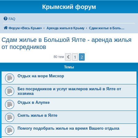
Крымский форум
FAQ
Форум «Весь Крым»
Аренда жилья в Крыму
Сдам жилье в Большой Ялте - аренда жилья от посредников
Сдам жилье в Большой Ялте - аренда жилья
от посредников
1
2
Пред.
80 тем
Темы
Отдых на море Мисхор
Без посредников и услуг маклеров жильё в Ялте от
хозяина
Отдых в Алупке
Снять жилье в Ялте
Помогу подобрать жилье на время Вашего отдыха