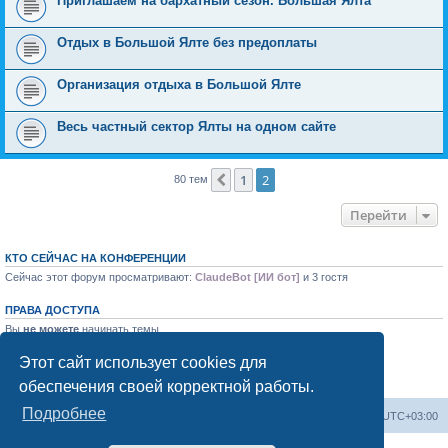
Приглашаем на бархатный сезон. Большая Ялта
Отдых в Большой Ялте без предоплаты
Организация отдыха в Большой Ялте
Весь частный сектор Ялты на одном сайте
1
2
Пред.
80 тем
Перейти
КТО СЕЙЧАС НА КОНФЕРЕНЦИИ
Сейчас этот форум просматривают:
ClaudeBot [ИИ бот]
и 3 гостя
ПРАВА ДОСТУПА
Вы
не можете
начинать темы
Вы
не можете
отвечать на сообщения
Вы
не можете
редактировать свои сообщения
Этот сайт использует cookies для
Вы
не можете
удалять свои сообщения
обеспечения своей корректной работы.
Вы
не можете
добавлять вложения
Подробнее
Форум «Весь Крым»
Наша команда
Часовой пояс:
UTC+03:00