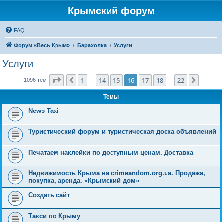
Крымский форум
FAQ
Форум «Весь Крым»
Барахолка
Услуги
Услуги
Страница
16
из
22
1
14
15
16
17
18
22
Пред.
След.
1096 тем
…
…
Темы
News Taxi
Туристический форум и туристическая доска объявлений
Печатаем наклейки по доступным ценам. Доставка
Недвижимость Крыма на crimeandom.org.ua. Продажа,
покупка, аренда. «Крымский дом»
Создать сайт
Такси по Крыму