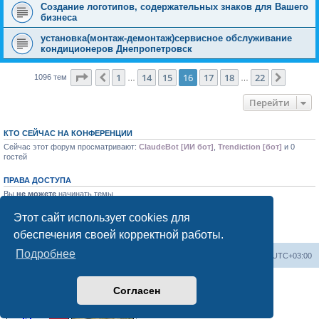
Создание логотипов, содержательных знаков для Вашего
бизнеса
установка(монтаж-демонтаж)сервисное обслуживание
кондиционеров Днепропетровск
Страница
16
из
22
1
14
15
16
17
18
22
Пред.
След.
1096 тем
…
…
Перейти
КТО СЕЙЧАС НА КОНФЕРЕНЦИИ
Сейчас этот форум просматривают:
ClaudeBot [ИИ бот]
,
Trendiction [бот]
и 0
гостей
ПРАВА ДОСТУПА
Вы
не можете
начинать темы
Вы
не можете
отвечать на сообщения
Вы
не можете
редактировать свои сообщения
Этот сайт использует cookies для
Вы
не можете
удалять свои сообщения
обеспечения своей корректной работы.
Вы
не можете
добавлять вложения
Подробнее
Форум «Весь Крым»
Наша команда
Часовой пояс:
UTC+03:00
Создано на основе phpBB® Forum Software © phpBB Limited
Согласен
Конфиденциальность
|
Правила