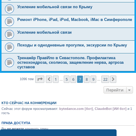
Усиление мобильной связи по Крыму
Ремонт iPhone, iPad, iPod, Macbook, iMac в Симферополе
Усиление мобильной связи
Походы и однодневные прогулки, экскурсии по Крыму
Тренажёр ПравИло в Севастополе. Профилактика
остеохондроза, сколиоза, защемление нерва, артроза
суставов
Страница
7
из
22
1
5
6
7
8
9
22
Пред.
След.
1096 тем
…
…
Перейти
КТО СЕЙЧАС НА КОНФЕРЕНЦИИ
Сейчас этот форум просматривают:
bytedance.com [бот]
,
ClaudeBot [ИИ бот]
и 1
гость
ПРАВА ДОСТУПА
Вы
не можете
начинать темы
Вы
не можете
отвечать на сообщения