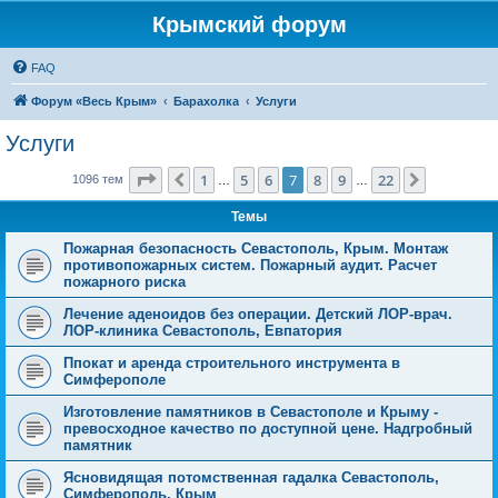
Крымский форум
FAQ
Форум «Весь Крым»
Барахолка
Услуги
Услуги
Страница
7
из
22
1
5
6
7
8
9
22
Пред.
След.
1096 тем
…
…
Темы
Пожарная безопасность Севастополь, Крым. Монтаж
противопожарных систем. Пожарный аудит. Расчет
пожарного риска
Лечение аденоидов без операции. Детский ЛОР-врач.
ЛОР-клиника Севастополь, Евпатория
Ппокат и аренда строительного инструмента в
Симферополе
Изготовление памятников в Севастополе и Крыму -
превосходное качество по доступной цене. Надгробный
памятник
Ясновидящая потомственная гадалка Севастополь,
Симферополь, Крым