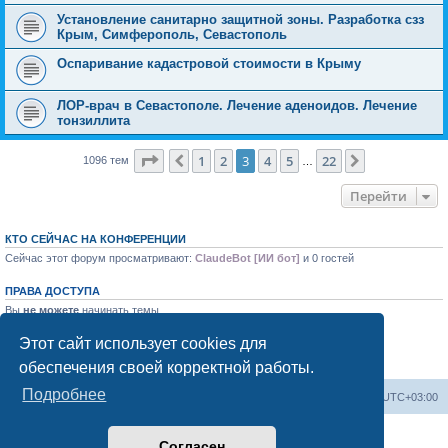
Установление санитарно защитной зоны. Разработка сзз
Крым, Симферополь, Севастополь
Оспаривание кадастровой стоимости в Крыму
ЛОР-врач в Севастополе. Лечение аденоидов. Лечение
тонзиллита
Страница
3
из
22
1
2
3
4
5
22
Пред.
След.
1096 тем
…
Перейти
КТО СЕЙЧАС НА КОНФЕРЕНЦИИ
Сейчас этот форум просматривают:
ClaudeBot [ИИ бот]
и 0 гостей
ПРАВА ДОСТУПА
Вы
не можете
начинать темы
Вы
не можете
отвечать на сообщения
Вы
не можете
редактировать свои сообщения
Этот сайт использует cookies для
Вы
не можете
удалять свои сообщения
обеспечения своей корректной работы.
Вы
не можете
добавлять вложения
Подробнее
Форум «Весь Крым»
Наша команда
Часовой пояс:
UTC+03:00
Создано на основе phpBB® Forum Software © phpBB Limited
Согласен