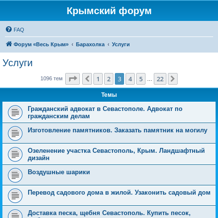
Крымский форум
FAQ
Форум «Весь Крым»
Барахолка
Услуги
Услуги
Страница
3
из
22
1
2
3
4
5
22
Пред.
След.
1096 тем
…
Темы
Гражданский адвокат в Севастополе. Адвокат по
гражданским делам
Изготовление памятников. Заказать памятник на могилу
Озеленение участка Севастополь, Крым. Ландшафтный
дизайн
Воздушные шарики
Перевод садового дома в жилой. Узаконить садовый дом
Доставка песка, щебня Севастополь. Купить песок,