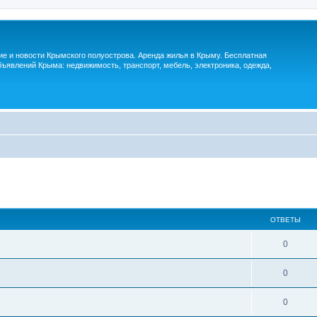
м
ие и новости Крымского полуострова. Аренда жилья в Крыму. Бесплатная
ъявлений Крыма: недвижимость, транспорт, мебель, электроника, одежда,
ОТВЕТЫ
0
0
0