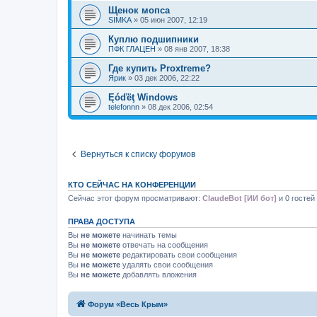
Щенок мопса
SIMKA
»
05 июн 2007, 12:19
Куплю подшипники
ПФК ГЛАЦЕН
»
08 янв 2007, 18:38
Где купить Proxtreme?
Ярик
»
03 дек 2006, 22:22
Ęóďëţ Windows
telefonnn
»
08 дек 2006, 02:54
Вернуться к списку форумов
КТО СЕЙЧАС НА КОНФЕРЕНЦИИ
Сейчас этот форум просматривают:
ClaudeBot [ИИ бот]
и 0 гостей
ПРАВА ДОСТУПА
Вы
не можете
начинать темы
Вы
не можете
отвечать на сообщения
Вы
не можете
редактировать свои сообщения
Вы
не можете
удалять свои сообщения
Вы
не можете
добавлять вложения
Форум «Весь Крым»