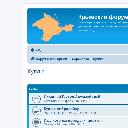
Крымский фору
Все виды отдыха в Крыму, общен
доска частных и коммерческих об
услуги и т.д.
FAQ
Форум «Весь Крым»
Барахолка
Куплю
Куплю
ТЕМЫ
Срочный Выкуп Автомобилей
vova1301
»
06 фев 2010, 14:39
Куплю виброрейку
PLASTBAU
»
21 июл 2009, 07:31
Ищу котенка породы «Тайская»
Castor
»
16 фев 2009, 16:37