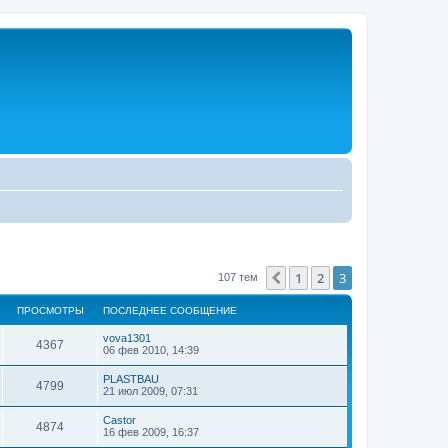
1
2
3
Пред.
107 тем
ПРОСМОТРЫ
ПОСЛЕДНЕЕ СООБЩЕНИЕ
vova1301
4367
06 фев 2010, 14:39
PLASTBAU
4799
21 июл 2009, 07:31
Castor
4874
16 фев 2009, 16:37