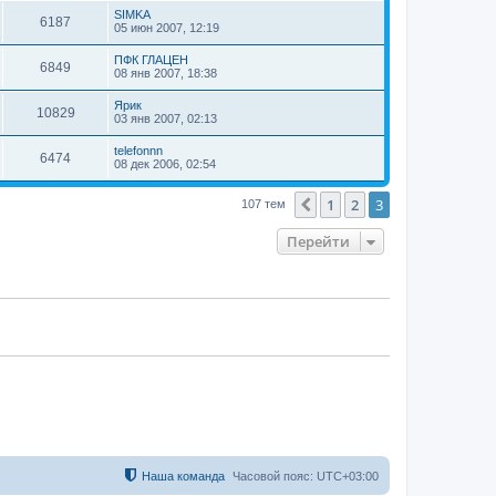
SIMKA
6187
05 июн 2007, 12:19
ПФК ГЛАЦЕН
6849
08 янв 2007, 18:38
Ярик
10829
03 янв 2007, 02:13
telefonnn
6474
08 дек 2006, 02:54
1
2
3
Пред.
107 тем
Перейти
Наша команда
Часовой пояс:
UTC+03:00