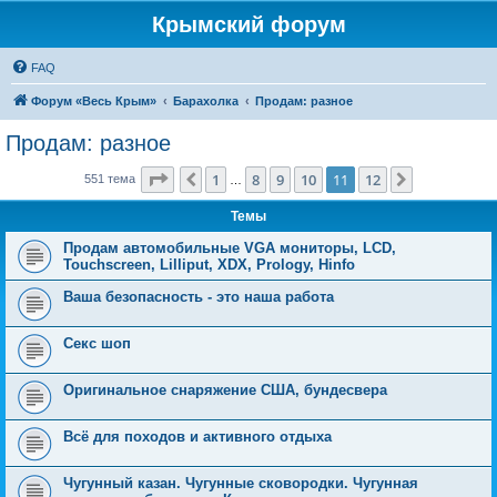
Крымский форум
FAQ
Форум «Весь Крым»
Барахолка
Продам: разное
Продам: разное
Страница
11
из
12
1
8
9
10
11
12
Пред.
След.
551 тема
…
Темы
Продам автомобильные VGA мониторы, LCD,
Touchscreen, Lilliput, XDX, Prology, Hinfo
Ваша безопасность - это наша работа
Секс шоп
Оригинальное снаряжение США, бундесвера
Всё для походов и активного отдыха
Чугунный казан. Чугунные сковородки. Чугунная