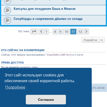
Капсулы для похудения Баша и Миаози
Сноуборды и снаряжение дёшево со склада
Страница
11
из
12
1
8
9
10
11
12
Пред.
След.
551 тема
…
Перейти
КТО СЕЙЧАС НА КОНФЕРЕНЦИИ
Сейчас этот форум просматривают:
ClaudeBot [ИИ бот]
и 2 гостя
ПРАВА ДОСТУПА
Вы
не можете
начинать темы
Вы
не можете
отвечать на сообщения
Вы
не можете
редактировать свои сообщения
Этот сайт использует cookies для
Вы
не можете
удалять свои сообщения
обеспечения своей корректной работы.
Вы
не можете
добавлять вложения
Подробнее
Форум «Весь Крым»
Наша команда
Часовой пояс:
UTC+03:00
Создано на основе phpBB® Forum Software © phpBB Limited
Согласен
Конфиденциальность
|
Правила