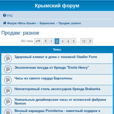
Крымский форум
FAQ
Форум «Весь Крым»
Барахолка
Продам: разное
Продам: разное
Страница
2
из
12
1
2
3
4
5
12
Пред.
След.
551 тема
…
Темы
Здоровый климат в доме с техникой Stadler Form
Экологичная посуда от бренда "Emile Henry"
Часы из самого сердца Барселоны
Неповторимый стиль аксессуаров бренда Brabantia
Уникальные дизайнерские часы от испанской фабрики
Nomon
Вечный карандаш Pininfarina - памятный подарок к