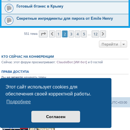
Готовый бтзнес в Крыму
Секретные ингредиенты для пирога от Emile Henry
Страница
2
из
12
1
2
3
4
5
12
Пред.
След.
551 тема
…
Перейти
КТО СЕЙЧАС НА КОНФЕРЕНЦИИ
Сейчас этот форум просматривают:
ClaudeBot [ИИ бот]
и 0 гостей
ПРАВА ДОСТУПА
Вы
не можете
начинать темы
Вы
не можете
отвечать на сообщения
Вы
не можете
редактировать свои сообщения
Этот сайт использует cookies для
Вы
не можете
удалять свои сообщения
обеспечения своей корректной работы.
Вы
не можете
добавлять вложения
Подробнее
Форум «Весь Крым»
Наша команда
Часовой пояс:
UTC+03:00
Создано на основе phpBB® Forum Software © phpBB Limited
Согласен
Конфиденциальность
|
Правила