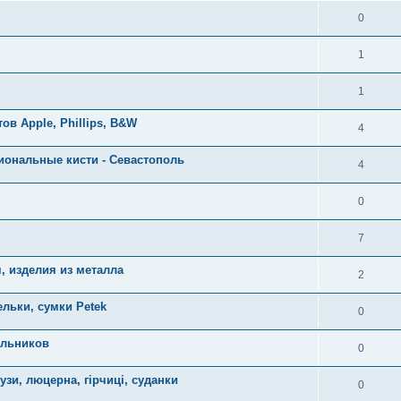
0
1
1
в Apple, Phillips, B&W
4
сиональные кисти - Севастополь
4
0
7
, изделия из металла
2
льки, сумки Petek
0
ильников
0
узи, люцерна, гірчиці, суданки
0