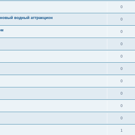
0
, новый водный аттракцион
0
ом
0
0
0
0
0
0
0
0
1