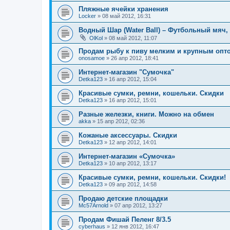
Пляжные ячейки хранения
Locker
»
08 май 2012, 16:31
Водный Шар (Water Ball) – Футбольный мяч
OlKol
»
08 май 2012, 11:07
Продам рыбу к пиву мелким и крупным опт
onosamoe
»
26 апр 2012, 18:41
Интернет-магазин "Сумочка"
Detka123
»
16 апр 2012, 15:04
Красивые сумки, ремни, кошельки. Скидки
Detka123
»
16 апр 2012, 15:01
Разные железки, книги. Можно на обмен
akka
»
15 апр 2012, 02:36
Кожаные аксессуары. Скидки
Detka123
»
12 апр 2012, 14:01
Интернет-магазин «Сумочка»
Detka123
»
10 апр 2012, 13:17
Красивые сумки, ремни, кошельки. Скидки!
Detka123
»
09 апр 2012, 14:58
Продаю детские площадки
Mc57Arnold
»
07 апр 2012, 13:27
Продам Фишай Пеленг 8/3.5
cyberhaus
»
12 янв 2012, 16:47