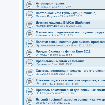
Аттракцион турник
Illich
»
13 июл 2012, 17:12
Настольная игра Руммикуб (Rummikub)
Миллион Игрушек
»
21 май 2012, 18:01
Детская машинка BibiCar (Бибикар)
Миллион Игрушек
»
28 май 2012, 12:37
Множество предложений по продаже продукто
AMacuser
»
19 июн 2012, 17:03
Палетки теней, палетки для визажа, профес
www.Kosmetichka.in.ua
»
19 окт 2011, 13:33
Продам билеты на финал Euro 2012
DI_MAZZ
»
18 июн 2012, 15:58
Правильный мангал из металла
Юргенчик
»
16 апр 2012, 15:50
Системы вентиляции, воздушного отопления
LEKS2012
»
30 апр 2012, 14:00
Кожаные, мужские и женские портмоне, коше
Petek1855
»
28 май 2012, 14:04
Профиль алюминиевый для линейных свет
LEDDesign
»
27 май 2012, 13:05
Якісний посівний матеріал соняшника, кукур
agrovod
»
17 май 2012, 21:19