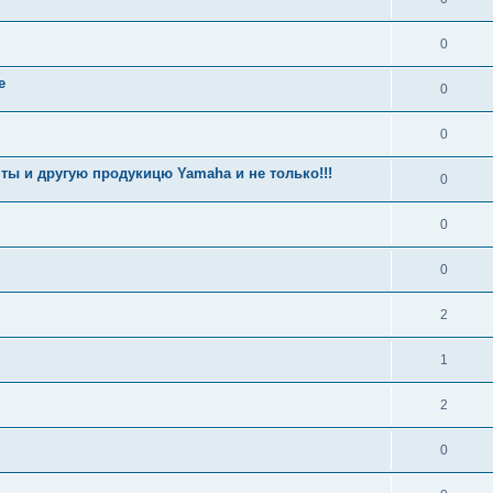
0
е
0
0
ы и другую продукицю Yamaha и не только!!!
0
0
0
2
1
2
0