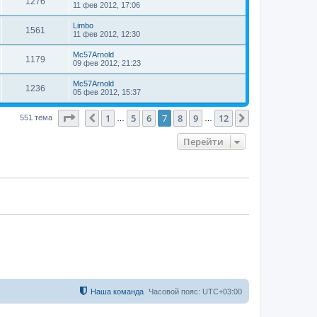
1276
11 фев 2012, 17:06
Limbo
1561
11 фев 2012, 12:30
Mc57Arnold
1179
09 фев 2012, 21:23
Mc57Arnold
1236
05 фев 2012, 15:37
Страница
7
из
12
1
5
6
7
8
9
12
Пред.
След.
551 тема
…
…
Перейти
Наша команда
Часовой пояс:
UTC+03:00