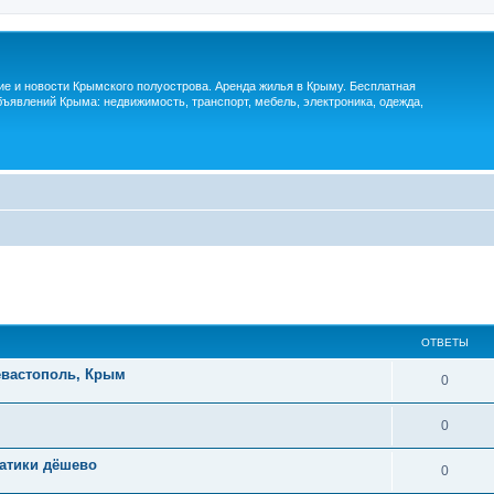
м
ие и новости Крымского полуострова. Аренда жилья в Крыму. Бесплатная
ъявлений Крыма: недвижимость, транспорт, мебель, электроника, одежда,
ОТВЕТЫ
евастополь, Крым
0
0
матики дёшево
0