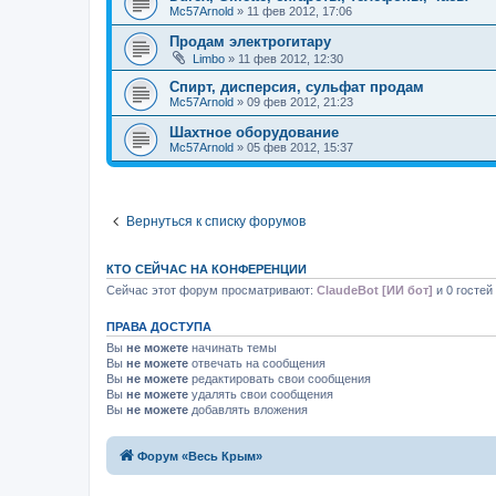
Mc57Arnold
»
11 фев 2012, 17:06
Продам электрогитару
Limbo
»
11 фев 2012, 12:30
Спирт, дисперсия, сульфат продам
Mc57Arnold
»
09 фев 2012, 21:23
Шахтное оборудование
Mc57Arnold
»
05 фев 2012, 15:37
Вернуться к списку форумов
КТО СЕЙЧАС НА КОНФЕРЕНЦИИ
Сейчас этот форум просматривают:
ClaudeBot [ИИ бот]
и 0 гостей
ПРАВА ДОСТУПА
Вы
не можете
начинать темы
Вы
не можете
отвечать на сообщения
Вы
не можете
редактировать свои сообщения
Вы
не можете
удалять свои сообщения
Вы
не можете
добавлять вложения
Форум «Весь Крым»