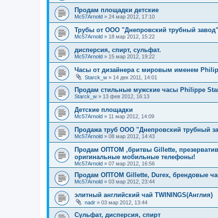
Продам площадки детские
Mc57Arnold
»
24 мар 2012, 17:10
Трубы от ООО "Днепровский трубный завод
Mc57Arnold
»
18 мар 2012, 15:22
дисперсия, спирт, сульфат.
Mc57Arnold
»
15 мар 2012, 19:22
Часы от дизайнера с мировым именем Philip
Starck_w
»
14 дек 2011, 14:01
Продам стильные мужские часы Philippe Star
Starck_w
»
13 фев 2012, 16:13
Детские площадки
Mc57Arnold
»
11 мар 2012, 14:09
Продажа труб ООО "Днепровский трубный з
Mc57Arnold
»
08 мар 2012, 14:43
Продам ОПТОМ ,бритвы Gillette, презервати
оригинальные мобильные телефоны!
Mc57Arnold
»
07 мар 2012, 16:56
Продам ОПТОМ Gillette, Durex, брендовые 
Mc57Arnold
»
03 мар 2012, 23:44
элитный английский чай TWININGS(Англия)
nadr
»
03 мар 2012, 13:44
Сульфат, дисперсия, спирт