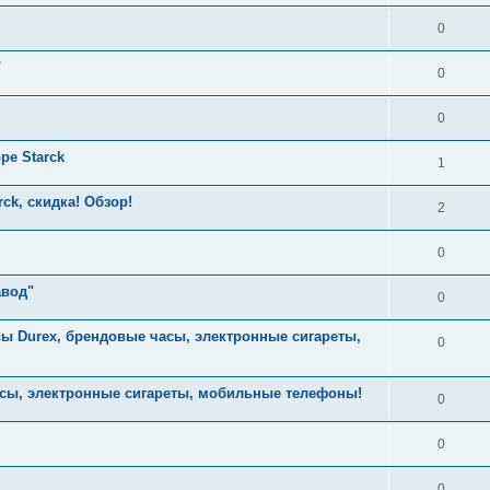
0
"
0
0
pe Starck
1
ck, скидка! Обзор!
2
0
авод"
0
вы Durex, брендовые часы, электронные сигареты,
0
часы, электронные сигареты, мобильные телефоны!
0
0
0