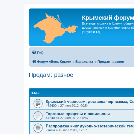
Крымский фору
Все виды отдыха в Крыму, общен
доска частных и коммерческих об
услуги и т.д.
FAQ
Форум «Весь Крым»
Барахолка
Продам: разное
Продам: разное
ТЕМЫ
Крымский чернозем, доставка чернозема, С
472400
»
27 июл 2012, 00:54
Торговые прицепы и павильоны
472400
»
27 июл 2012, 00:47
Распродажа книг духовно-эзотерической те
vimala
»
16 июл 2012, 12:37