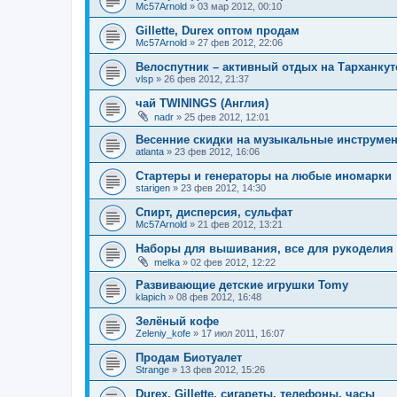
Mc57Arnold
»
03 мар 2012, 00:10
Gillette, Durex оптом продам
Mc57Arnold
»
27 фев 2012, 22:06
Велоспутник – активный отдых на Тарханкут
vlsp
»
26 фев 2012, 21:37
чай TWININGS (Англия)
nadr
»
25 фев 2012, 12:01
Весенние скидки на музыкальные инструмент
atlanta
»
23 фев 2012, 16:06
Стартеры и генераторы на любые иномарки
starigen
»
23 фев 2012, 14:30
Cпирт, дисперсия, сульфат
Mc57Arnold
»
21 фев 2012, 13:21
Наборы для вышивания, все для рукоделия
melka
»
02 фев 2012, 12:22
Развивающие детские игрушки Tomy
klapich
»
08 фев 2012, 16:48
Зелёный кофе
Zeleniy_kofe
»
17 июл 2011, 16:07
Продам Биотуалет
Strange
»
13 фев 2012, 15:26
Durex, Gillette, сигареты, телефоны, часы