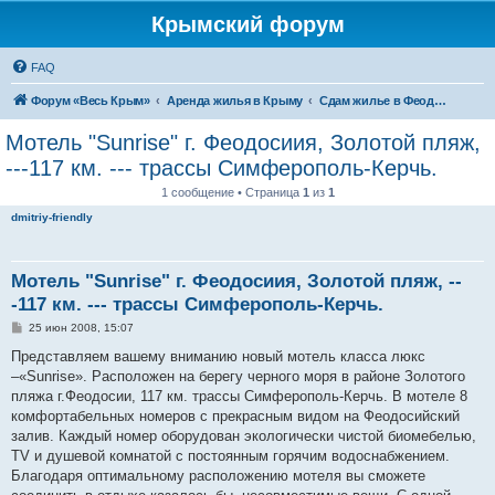
Крымский форум
FAQ
Форум «Весь Крым»
Аренда жилья в Крыму
Сдам жилье в Феодосии - аренда жилья от хозяев
Мотель "Sunrise" г. Феодосиия, Золотой пляж,
---117 км. --- трассы Симферополь-Керчь.
1 сообщение • Страница
1
из
1
dmitriy-friendly
Мотель "Sunrise" г. Феодосиия, Золотой пляж, --
-117 км. --- трассы Симферополь-Керчь.
С
25 июн 2008, 15:07
о
о
Представляем вашему вниманию новый мотель класса люкс
б
–«Sunrise». Расположен на берегу черного моря в районе Золотого
щ
е
пляжа г.Феодосии, 117 км. трассы Симферополь-Керчь. В мотеле 8
н
комфортабельных номеров с прекрасным видом на Феодосийский
и
е
залив. Каждый номер оборудован экологически чистой биомебелью,
TV и душевой комнатой с постоянным горячим водоснабжением.
Благодаря оптимальному расположению мотеля вы сможете