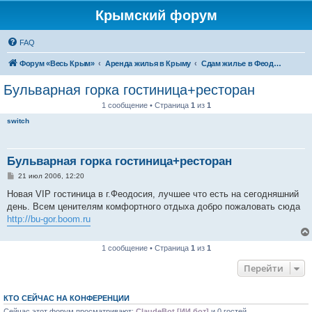
Крымский форум
FAQ
Форум «Весь Крым»
Аренда жилья в Крыму
Сдам жилье в Феодосии - аренда жилья от хозяев
Бульварная горка гостиница+ресторан
1 сообщение • Страница
1
из
1
switch
Бульварная горка гостиница+ресторан
С
21 июл 2006, 12:20
о
о
Новая VIP гостиница в г.Феодосия, лучшее что есть на сегодняшний
б
день. Всем ценителям комфортного отдыха добро пожаловать сюда
щ
е
http://bu-gor.boom.ru
н
и
е
1 сообщение • Страница
1
из
1
Перейти
КТО СЕЙЧАС НА КОНФЕРЕНЦИИ
Сейчас этот форум просматривают:
ClaudeBot [ИИ бот]
и 0 гостей