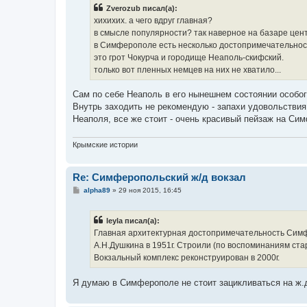
б
Zverozub писал(а):
щ
е
хихихих. а чего вдруг главная?
н
в смысле популярности? так наверное на базаре цен
и
е
в Симферополе есть несколько достопримечательнос
это грот Чокурча и городище Неаполь-скифский.
только вот пленных немцев на них не хватило...
Сам по себе Неаполь в его нынешнем состоянии особого
Внутрь заходить не рекомендую - запахи удовольствия 
Неаполя, все же стоит - очень красивый пейзаж на Си
Крымские истории
Re: Симферопольский ж/д вокзал
С
alpha89
»
29 ноя 2015, 16:45
о
о
б
leyla писал(а):
щ
е
Главная архитектурная достопримечательность Симфе
н
А.H.Душкина в 1951г. Строили (по воспоминаниям ст
и
е
Вокзальный комплекс реконструирован в 2000г.
Я думаю в Симферополе не стоит зацикливаться на ж.д 