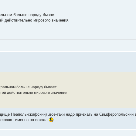
альном больше народу бывает...
й действительно мирового значения.
тральном больше народу бывает...
тей действительно мирового значения.
одище Неаполь-скифский) .всё-таки надо приехать на Симферопольский
иезжают именно на вокзал