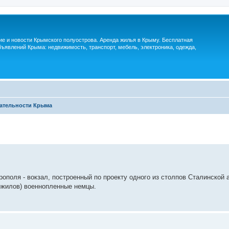
м
ие и новости Крымского полуострова. Аренда жилья в Крыму. Бесплатная
ъявлений Крыма: недвижимость, транспорт, мебель, электроника, одежда,
ательности Крыма
поля - вокзал, построенный по проекту одного из столпов Сталинской 
рожилов) военнопленные немцы.