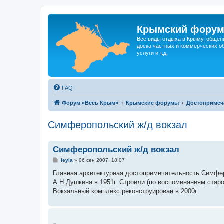
Крымский фору
Все виды отдыха в Крыму, общен
доска частных и коммерческих об
услуги и т.д.
FAQ
Форум «Весь Крым»
Крымские форумы
Достопримеч
Симферопольский ж/д вокзал
Симферопольский ж/д вокзал
С
leyla
»
06 сен 2007, 18:07
о
о
Главная архитектурная достопримечательность Симферо
б
А.H.Душкина в 1951г. Строили (по воспоминаниям ста
щ
е
Вокзальный комплекс реконструирован в 2000г.
н
и
е