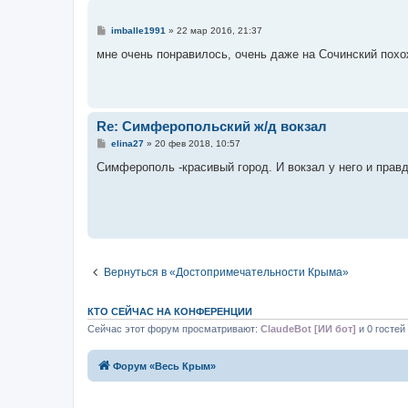
С
imballe1991
»
22 мар 2016, 21:37
о
о
мне очень понравилось, очень даже на Сочинский пох
б
щ
е
н
и
е
Re: Симферопольский ж/д вокзал
С
elina27
»
20 фев 2018, 10:57
о
о
Симферополь -красивый город. И вокзал у него и прав
б
щ
е
н
и
е
Вернуться в «Достопримечательности Крыма»
КТО СЕЙЧАС НА КОНФЕРЕНЦИИ
Сейчас этот форум просматривают:
ClaudeBot [ИИ бот]
и 0 гостей
Форум «Весь Крым»