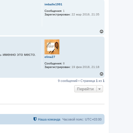
р
imballe1991
н
у
Сообщения:
1
Зарегистрирован:
22 мар 2016, 21:35
т
ь
с
я
В
к
е
н
р
а
н
ч
у
а
т
л
ь именно это место.
ь
у
elina27
с
Сообщения:
8
я
Зарегистрирован:
19 фев 2018, 21:18
к
н
В
а
е
9 сообщений • Страница
1
из
1
ч
р
а
н
Перейти
л
у
у
т
ь
с
я
к
н
а
Наша команда
Часовой пояс:
UTC+03:00
ч
а
л