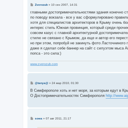
С
Zverozub
»
10 сен 2007, 14:31
о
о
главными достопримечательностями здания конечно ст
б
по поводу вокзала - все у вас сформулировано правильн
щ
е
хотя для специалистов архитекторов в Крыму очень бо
н
интерес стиль Южная провинция, который среди проч
и
е
совсем казус с главной архитектурной достопримечател
стилю не связано с Крымом, да еще и автор его перест
но при этом, попробуй не закинуть фото Ласточниного г
даже я сделал себе баннер на сайт с силуэтом мыса Ай
попса - это сила:)
www.zverozub.com
С
@tanya@
»
24 мар 2010, 01:30
о
о
В Симферополе хоть и нет моря, за которым едут в Кр
б
О Достопримечательностях Симферополя
http://www.ai
щ
е
н
и
е
С
sowa
»
07 авг 2011, 21:17
о
о