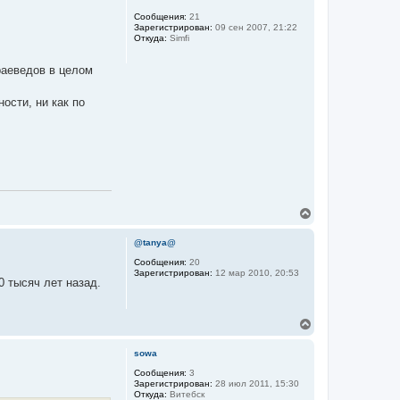
н
у
Сообщения:
21
Зарегистрирован:
09 сен 2007, 21:22
т
Откуда:
Simfi
ь
с
я
раеведов в целом
к
н
ости, ни как по
а
ч
а
л
у
В
е
р
@tanya@
н
у
Сообщения:
20
Зарегистрирован:
12 мар 2010, 20:53
т
0 тысяч лет назад.
ь
с
я
В
к
е
н
р
а
sowa
н
ч
у
Сообщения:
3
а
Зарегистрирован:
28 июл 2011, 15:30
т
л
Откуда:
Витебск
ь
у