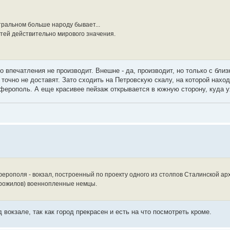
тральном больше народу бывает...
тей действительно мирового значения.
 впечатления не производит. Внешне - да, производит, но только с близ
точно не доставят. Зато сходить на Петровскую скалу, на которой нахо
мферополь. А еще красивее пейзаж открывается в южную сторону, куда у
рополя - вокзал, построенный по проекту одного из столпов Сталинской ар
арожилов) военнопленные немцы.
вокзале, так как город прекрасен и есть на что посмотреть кроме.