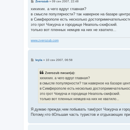
С
Zverozub
»
09 сен 2007, 22:48
о
о
хихихих. а чего вдруг главная?
б
в смысле популярности? так наверное на базаре центр
щ
е
в Симферополе есть несколько достопримечательносте
н
это грот Чокурча и городище Неаполь-скифский.
и
е
только вот пленных немцев на них не хватило...
www.zverozub.com
С
leyla
»
10 сен 2007, 06:58
о
о
б
Zverozub писал(а):
щ
е
хихихих. а чего вдруг главная?
н
в смысле популярности? так наверное на базаре цен
и
е
в Симферополе есть несколько достопримечательнос
это грот Чокурча и городище Неаполь-скифский.
только вот пленных немцев на них не хватило...
Я думаю прежде,чем побывать там(грот Чокурча и гор
Потому,что бОльшая часть туристов и отдыхающих пр