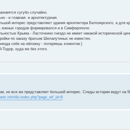
ановятся сугубо случайно.
о - и главная. и архитектурная.
льшой интерес представляют здания архитектора Белозерского, а для к
их южных городов формировался и в Симферополе.
ьностью Крыма - Ласточкино гнездо не имеет никакой исторической ценн
ройки по заказу братьев Шелапутиных не известен.
незда себе на обложку - потеряешь клиентов:)
-Тодор, куда же без этого.
ым, но все же представляет большой интерес. Следы истории ведут на 5
petri.info/tiki-index.php?page_ref_id=8