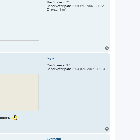
у
Сообщения:
21
Зарегистрирован:
09 сен 2007, 21:22
т
Откуда:
Simfi
ь
с
я
к
н
а
ч
а
л
В
у
е
р
leyla
н
у
Сообщения:
37
Зарегистрирован:
03 июн 2006, 12:13
т
ь
с
я
к
н
а
ч
а
л
у
 вокзал
В
е
р
Zverozub