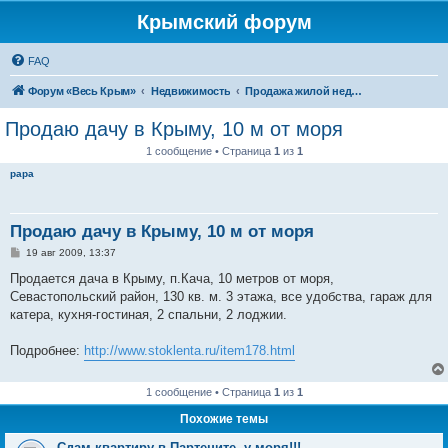
Крымский форум
FAQ
Форум «Весь Крым»
Недвижимость
Продажа жилой недвижимости в Крыму
Продаю дачу в Крыму, 10 м от моря
1 сообщение • Страница
1
из
1
papa
Продаю дачу в Крыму, 10 м от моря
С
19 авг 2009, 13:37
о
о
Продается дача в Крыму, п.Кача, 10 метров от моря,
б
Севастопольский район, 130 кв. м. 3 этажа, все удобства, гараж для
щ
е
катера, кухня-гостиная, 2 спальни, 2 лоджии.
н
и
е
Подробнее:
http://www.stoklenta.ru/item178.html
1 сообщение • Страница
1
из
1
Похожие темы
Сдам квартиру в Партените, у моря!!!