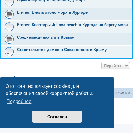
Египет. Вилла около моря в Хургаде
Египет. Квартиры Juliana beach в Хургаде на берегу моря
Среднемесячная з/п в Крыму
Строительство домов в Севастополе и Крыму
Перейти
КТО СЕЙЧАС НА КОНФЕРЕНЦИИ
Сейчас этот форум просматривают:
ClaudeBot [ИИ бот]
и 0 гостей
Этот сайт использует cookies для
обеспечения своей корректной работы.
Форум «Весь Крым»
Наша команда
Часовой пояс:
UTC+03:00
Подробнее
Создано на основе phpBB® Forum Software © phpBB Limited
Конфиденциальность
|
Правила
Согласен