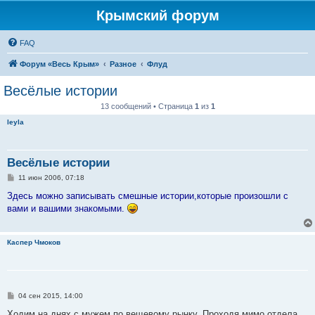
Крымский форум
FAQ
Форум «Весь Крым»
Разное
Флуд
Весёлые истории
13 сообщений • Страница
1
из
1
leyla
Весёлые истории
С
11 июн 2006, 07:18
о
о
Здесь можно записывать смешные истории,которые произошли с
б
вами и вашими знакомыми.
щ
е
н
и
Каспер Чмоков
е
С
04 сен 2015, 14:00
о
о
Ходим на днях с мужем по вещевому рынку. Проходя мимо отдела