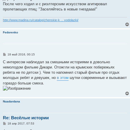
После чего ходил и с риэлтерским искусством агитировал
пролетающих птиц: "Заселяйтесь в новые гнездааа!"
http://www.madina.ru/catalog/zhenskie-k ... vodolazki/
Fedorenko
С
18 май 2016, 00:15
о
о
С интересом наблюдал за смешными историями в довольно
б
немолодом фильме Дикари. Отожгли на крымских побережьях
щ
е
ребята не по детски ). Чем то напомнил старый фильм про отдых
н
молодых ребят и девушек, но
в этом
шутки современные и вызывают
и
е
гораздо больше смеха.
Nuadardana
Re: Весёлые истории
С
18 апр 2017, 07:53
о