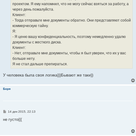
проектом. Я ему напомнил, что не могу сейчас взяться за работу, а
через день пожалуйста.
Клиент:
- Тогда отправьте мне документы обратно. Они представляют собой
коммерческую тайну.
Я:
- Я ценю вашу конфиденциальность, поэтому немедленно удалю
документы с жесткого диска.
Клиент:
- Нет, отправьте мне документы, чтобы я был уверен, что их у вас
больше нету.
Я не стал дальше препираться.
У человека была своя логика)))Бывают же таки))
Боря
С
14 дек 2015, 22:13
о
о
не густо(((
б
щ
е
н