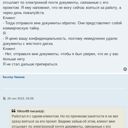
е
отсылает по электронной почте документы, связанные с его
н
проектом. Я ему напомнил, что не могу сейчас взяться за работу, а
и
е
через день пожалуйста.
Клиент:
- Тогда отправьте мне документы обратно. Они представляют собой
коммерческую тайну.
Я:
- Я ценю вашу конфиденциальность, поэтому немедленно удалю
документы с жесткого диска.
Клиент:
- Нет, отправьте мне документы, чтобы я был уверен, что их у вас
больше нету.
Я не стал дальше препираться.
Каспер Чмоков
С
26 сен 2015, 20:06
о
о
б
Viktor89 писал(а):
щ
е
Работал я с одним клиентом. Но по причинам занятости я не мог
н
сразу взяться за его проект. Видимо забыв об этом, клиент мне
и
е
отсылает по электронной почте документы, связанные с его