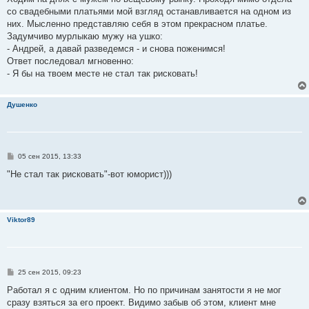
б
со свадебными платьями мой взгляд останавливается на одном из
щ
е
них. Мысленно представляю себя в этом прекрасном платье.
н
Задумчиво мурлыкаю мужу на ушко:
и
е
- Андрей, а давай разведемся - и снова поженимся!
Ответ последовал мгновенно:
- Я бы на твоем месте не стал так рисковать!
Душенко
С
05 сен 2015, 13:33
о
о
"Не стал так рисковать"-вот юморист)))
б
щ
е
н
и
Viktor89
е
С
25 сен 2015, 09:23
о
о
Работал я с одним клиентом. Но по причинам занятости я не мог
б
сразу взяться за его проект. Видимо забыв об этом, клиент мне
щ