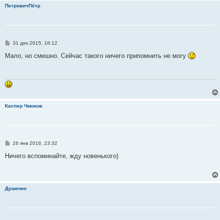
и
ПетровичПётр
е
С
31 дек 2015, 16:12
о
о
Мало, но смешно. Сейчас такого ничего припомнить не могу
б
щ
е
н
и
е
Каспер Чмоков
С
26 янв 2016, 23:32
о
о
Ничего вспоминайте, жду новенького)
б
щ
е
н
и
Душенко
е