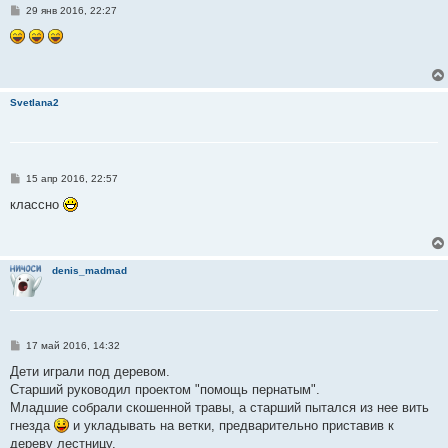
С
29 янв 2016, 22:27
о
о
б
щ
е
н
и
Svetlana2
е
С
15 апр 2016, 22:57
о
о
классно
б
щ
е
н
и
denis_madmad
е
С
17 май 2016, 14:32
о
о
Дети играли под деревом.
б
Старший руководил проектом "помощь пернатым".
щ
е
Младшие собрали скошенной травы, а старший пытался из нее вить
н
гнезда
и укладывать на ветки, предварительно приставив к
и
е
дереву лестницу.