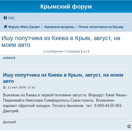
Крымский форум
FAQ
Форум «Весь Крым»
Крымские форумы
Поиск попутчиков по Крыму
Ишу попутчика из Киева в Крым, август, на
моем авто
1 сообщение • Страница
1
из
1
d196319
Ишу попутчика из Киева в Крым, август, на моем
авто
С
11 июл 2009, 17:42
о
о
Выезжаю из Киева в первой половине августа. Маршрут Киев-Умань-
б
Первомайск-Николаев-Симферополь-Севастополь. Возможен
щ
е
вариант обратной поездки. Оплата бензином. тел. 8-050-44-55-951
н
Дмитрий
и
е
Дмитрий