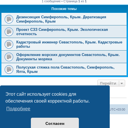
1 сообщение • Страница
1
из
1
Похожие темы
Дезинсекция Симферополь, Крым. Дератизация
Симферополь, Крым
Проект СЗЗ Симферополь, Крым. Экологическая
отчетность
Кадастровый инженер Севастополь, Крым. Кадастровые
работы
Оформление морских документов Севастополь, Крым.
Документы моряка
Полусухая стяжка пола Севастополь, Симферополь,
Ялта, Крым
Перейти
Этот сайт использует cookies для
КТО СЕЙЧАС НА КОНФЕРЕНЦИИ
обеспечения своей корректной работы.
Сейчас этот форум просматривают:
ClaudeBot [ИИ бот]
и 2 гостя
Подробнее
Форум «Весь Крым»
Наша команда
Часовой пояс:
UTC+03:00
Создано на основе phpBB® Forum Software © phpBB Limited
Согласен
Конфиденциальность
|
Правила