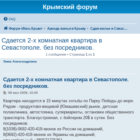
Крымский форум
FAQ
Форум «Весь Крым»
Аренда жилья в Крыму
Сдам жилье в Севастополе
Сдается 2-х комнатная квартира в
Севастополе. без посредников.
1 сообщение • Страница
1
из
1
Эмма Александровна
Сдается 2-х комнатная квартира в Севастополе.
без посредников.
С
08 июл 2009, 10:40
о
о
Квартира находится в 15 минутах хотьбы по Парку Победы до моря.
б
Рядом - продуктово-вещевой (Юмашевский) рынок, детская
щ
е
поликлиника, автостоянка, супермаркеты, остановки общественного
н
транспорта. Благоустроеная, с бойлером.20$ в сутки. Без
и
е
посредников.
8(1038)-0692-420-419-звонок из России на домашний,
8(0692)-420-419-звонок из Украины на домашний,