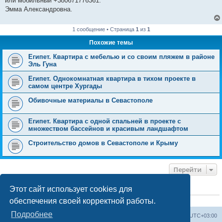
или мобильный +380671776361.
Эмма Александровна.
1 сообщение • Страница
1
из
1
Похожие темы
Египет. Квартира с мебелью и со своим пляжем в районе
Эль Гуна
Египет. Однокомнатная квартира в тихом проекте в
самом центре Хургады
Обивочные материалы в Севастополе
Египет. Квартира с одной спальней в проекте с
множеством бассейнов и красивым ландшафтом
Строительство домов в Севастополе и Крыму
Перейти
Этот сайт использует cookies для
КТО СЕЙЧАС НА КОНФЕРЕНЦИИ
обеспечения своей корректной работы.
Сейчас этот форум просматривают:
ClaudeBot [ИИ бот]
и 12 гостей
Подробнее
Форум «Весь Крым»
Наша команда
Часовой пояс:
UTC+03:00