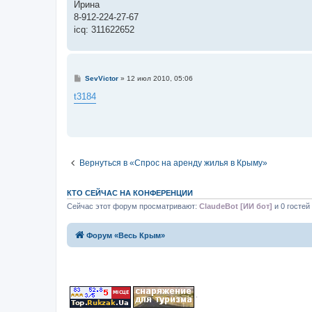
Ирина
8-912-224-27-67
icq: 311622652
С
SevVictor
»
12 июл 2010, 05:06
о
о
t3184
б
щ
е
н
и
е
Вернуться в «Спрос на аренду жилья в Крыму»
КТО СЕЙЧАС НА КОНФЕРЕНЦИИ
Сейчас этот форум просматривают:
ClaudeBot [ИИ бот]
и 0 гостей
Форум «Весь Крым»