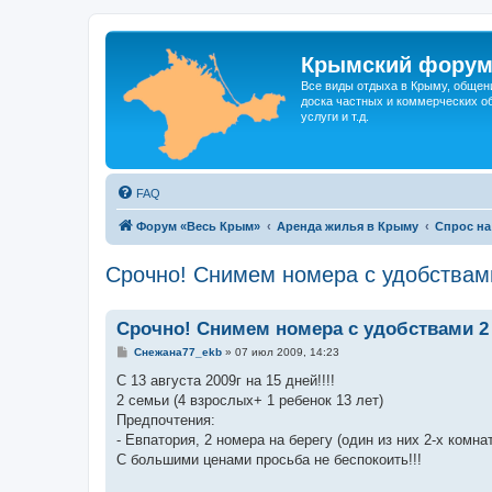
Крымский фору
Все виды отдыха в Крыму, общен
доска частных и коммерческих об
услуги и т.д.
FAQ
Форум «Весь Крым»
Аренда жилья в Крыму
Спрос на
Срочно! Снимем номера с удобствами 
Срочно! Снимем номера с удобствами 2 шт
С
Снежана77_ekb
»
07 июл 2009, 14:23
о
о
С 13 августа 2009г на 15 дней!!!!
б
2 семьи (4 взрослых+ 1 ребенок 13 лет)
щ
е
Предпочтения:
н
- Евпатория, 2 номера на берегу (один из них 2-х комн
и
е
С большими ценами просьба не беспокоить!!!