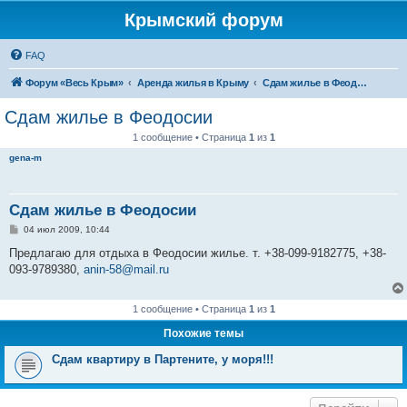
Крымский форум
FAQ
Форум «Весь Крым»
Аренда жилья в Крыму
Сдам жилье в Феодосии - аренда жилья от хозяев
Сдам жилье в Феодосии
1 сообщение • Страница
1
из
1
gena-m
Сдам жилье в Феодосии
С
04 июл 2009, 10:44
о
о
Предлагаю для отдыха в Феодосии жилье. т. +38-099-9182775, +38-
б
093-9789380,
anin-58@mail.ru
щ
е
н
и
1 сообщение • Страница
1
из
1
е
Похожие темы
Сдам квартиру в Партените, у моря!!!