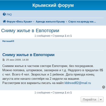
Крымский форум
FAQ
Форум «Весь Крым»
Аренда жилья в Крыму
Спрос на аренду жилья в Крыму
Сниму жилье в Евпотории
1 сообщение • Страница
1
из
1
Наташа63
Сниму жилье в Евпотории
С
25 июн 2009, 14:30
о
о
Снимем жилье в частном секторе Евпотории, без посредников.
б
Можно поповка, штормовое, заозерное и т.д. Недорого в предалах 8$
щ
е
с чел. Всего 4 чел. 3взрослых и 1 ребенок. Дата приезда конец
н
августа или начало сентября на 2 недели на машине.
и
е
Рассмотрим все варианты.писать на майл:
lddnved82@mail.ru
1 сообщение • Страница
1
из
1
Перейти