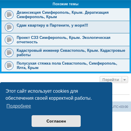
Похожие темы
Дезинсекция Симферополь, Крым. Дератизация
Симферополь, Крым
Сдам квартиру в Партените, у моря!!!
Проект СЗЗ Симферополь, Крым. Экологическая
отчетность
Кадастровый инженер Севастополь, Крым. Кадастровые
работы
Полусухая стяжка пола Севастополь, Симферополь,
Ялта, Крым
Перейти
Этот сайт использует cookies для
КТО СЕЙЧАС НА КОНФЕРЕНЦИИ
обеспечения своей корректной работы.
Сейчас этот форум просматривают:
ClaudeBot [ИИ бот]
и 0 гостей
Подробнее
Форум «Весь Крым»
Наша команда
Часовой пояс:
UTC+03:00
Создано на основе phpBB® Forum Software © phpBB Limited
Согласен
Конфиденциальность
|
Правила