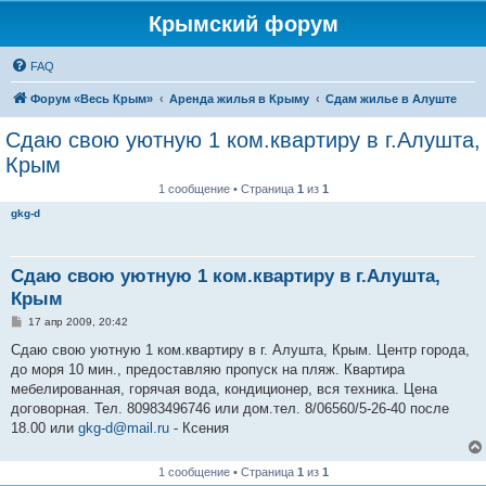
Крымский форум
FAQ
Форум «Весь Крым»
Аренда жилья в Крыму
Сдам жилье в Алуште
Сдаю свою уютную 1 ком.квартиру в г.Алушта,
Крым
1 сообщение • Страница
1
из
1
gkg-d
Сдаю свою уютную 1 ком.квартиру в г.Алушта,
Крым
С
17 апр 2009, 20:42
о
о
Сдаю свою уютную 1 ком.квартиру в г. Алушта, Крым. Центр города,
б
до моря 10 мин., предоставляю пропуск на пляж. Квартира
щ
е
мебелированная, горячая вода, кондиционер, вся техника. Цена
н
договорная. Тел. 80983496746 или дом.тел. 8/06560/5-26-40 после
и
е
18.00 или
gkg-d@mail.ru
- Ксения
1 сообщение • Страница
1
из
1