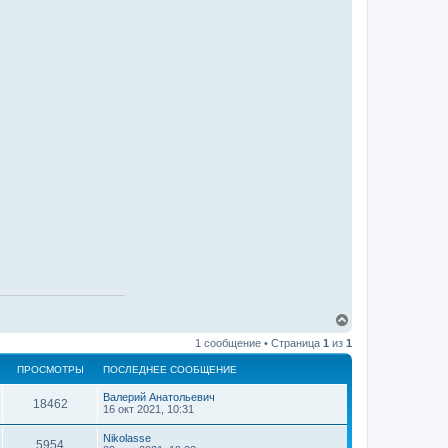
В
е
1 сообщение • Страница
1
из
1
р
н
ПРОСМОТРЫ
ПОСЛЕДНЕЕ СООБЩЕНИЕ
у
т
Валерий Анатольевич
ь
18462
16 окт 2021, 10:31
с
я
Nikolasse
5954
к