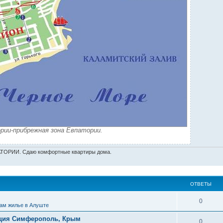
рии-прибрежная зона Евпатории.
ТОРИИ. Сдаю комфортные квартиры дома.
ОТВЕТЫ
0
ам жилье в Алуште
ация Симферополь, Крым
0