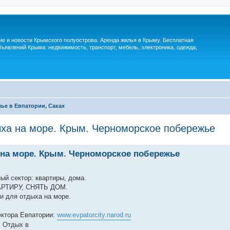
м
ие и новости Крымского полуострова. Аренда жилья в Крыму. Бесплатная
ъявлений Крыма: недвижимость, транспорт, мебель, электроника, одежда,
ье в Евпатории, Саках
ыха на море. Крым. Черноморское побережье
 на море. Крым. Черноморское побережье
ый сектор: квартиры, дома.
РТИРУ, СНЯТЬ ДОМ.
и для отдыха на море.
ектора Евпатории:
www.evpatorcity.narod.ru
. Отдых в