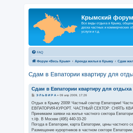
Крымский фору
Все виды отдыха в Крыму, общен
доска частных и коммерческих об
услуги и т.д.
FAQ
Форум «Весь Крым»
Аренда жилья в Крыму
Сдам жил
Сдам в Евпатории квартиру для отд
Сдам в Евпатории квартиру для отдыха
С
Э Л Ь В И Р А
»
09 апр 2009, 17:26
о
о
Отдых в Крыму 2009! Частный сектор Евпатории! Частн
б
ЕВПАТОРИЯ-КУРОРТ. ЧАСТНЫЙ СЕКТОР: СНЯТЬ КВА
щ
е
Принимаем заявки на жилье частного сектора Евпатори
н
т./ф. В Москве (495) 440-33-20
и
е
Погода в Евпатории, карта Евпатории, цены частного с
Размещение курортников в частном секторе Евпатории