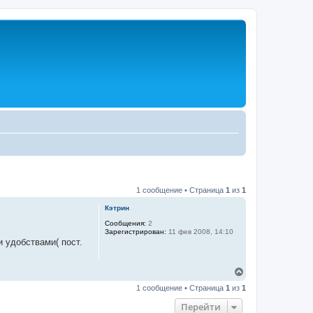
1 сообщение • Страница
1
из
1
Кэтрин
Сообщения:
2
Зарегистрирован:
11 фев 2008, 14:10
и удобствами( пост.
В
е
1 сообщение • Страница
1
из
1
р
н
Перейти
у