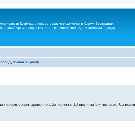
м
ие и новости Крымского полуострова. Аренда жилья в Крыму. Бесплатная
ъявлений Крыма: недвижимость, транспорт, мебель, электроника, одежда,
 аренду жилья в Крыму
на период ориентировочно с 22 июня по 10 июля на 3-х человек. Со всем