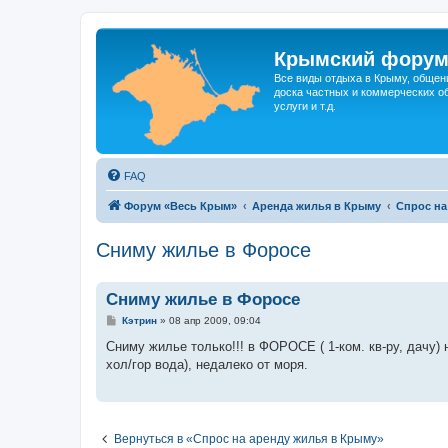
Крымский фору
Все виды отдыха в Крыму, общен
доска частных и коммерческих об
услуги и т.д.
FAQ
Форум «Весь Крым»
Аренда жилья в Крыму
Спрос на
Сниму жилье в Форосе
Сниму жилье в Форосе
С
Кэтрин
»
08 апр 2009, 09:04
о
о
Сниму жилье только!!! в ФОРОСЕ ( 1-ком. кв-ру, дачу) 
б
хол/гор вода), недалеко от моря.
щ
е
н
и
е
Вернуться в «Спрос на аренду жилья в Крыму»