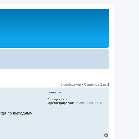
5 сообщений • Страница
1
из
1
oxana_oz
Сообщения:
2
Зарегистрирован:
06 апр 2009, 15:10
ногда по выходным
В