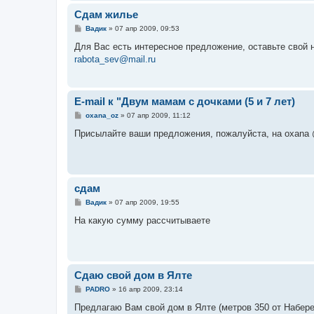
Сдам жилье
С
Вадик
»
07 апр 2009, 09:53
о
о
Для Вас есть интересное предложение, оставьте свой н
б
rabota_sev@mail.ru
щ
е
н
и
е
E-mail к "Двум мамам с дочками (5 и 7 лет)
С
oxana_oz
»
07 апр 2009, 11:12
о
о
Присылайте ваши предложения, пожалуйста, на oxana 
б
щ
е
н
и
е
сдам
С
Вадик
»
07 апр 2009, 19:55
о
о
На какую сумму рассчитываете
б
щ
е
н
и
е
Сдаю свой дом в Ялте
С
PADRO
»
16 апр 2009, 23:14
о
о
Предлагаю Вам свой дом в Ялте (метров 350 от Набереж
б