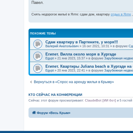
Павел.
щ
е
н
и
Снять недорогое жильё в Ялте: сдам дом, квартиру
отдых в Ялте
,
е
ПОХОЖИЕ ТЕМЫ
Сдам квартиру в Партените, у моря!!!
Валерий Анатольевич
» 16 окт 2021, 10:31 » в форуме
Сд
Египет. Вилла около моря в Хургаде
Egypt
» 21 янв 2023, 15:37 » в форуме
Зарубежная недви
Египет. Квартиры Juliana beach в Хургаде на
Egypt
» 20 янв 2023, 22:41 » в форуме
Зарубежная недви
Вернуться в «Спрос на аренду жилья в Крыму»
КТО СЕЙЧАС НА КОНФЕРЕНЦИИ
Сейчас этот форум просматривают:
ClaudeBot [ИИ бот]
и 5 гостей
Форум «Весь Крым»