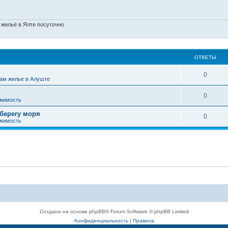
 жильё в Ялте посуточно
ОТВЕТЫ
0
ам жилье в Алуште
0
жимость
 берегу моря
0
жимость
Создано на основе phpBB® Forum Software © phpBB Limited
Конфиденциальность
|
Правила