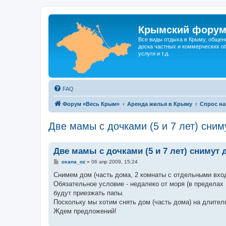
Крымский фору
Все виды отдыха в Крыму, общен
доска частных и коммерческих об
услуги и т.д.
FAQ
Форум «Весь Крым»
Аренда жилья в Крыму
Спрос на
Две мамы с дочками (5 и 7 лет) сним
Две мамы с дочками (5 и 7 лет) снимут 
С
oxana_oz
»
06 апр 2009, 15:24
о
о
Снимем дом (часть дома, 2 комнаты с отдельными вход
б
Обязательное условие - недалеко от моря (в пределах 
щ
е
будут приезжать папы.
н
Поскольку мы хотим снять дом (часть дома) на длител
и
е
Ждем предложений!