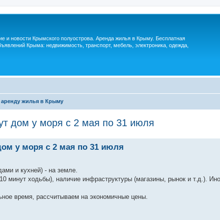
м
ие и новости Крымского полуострова. Аренда жилья в Крыму. Бесплатная
ъявлений Крыма: недвижимость, транспорт, мебель, электроника, одежда,
 аренду жилья в Крыму
ут дом у моря с 2 мая по 31 июля
дом у моря с 2 мая по 31 июля
ами и кухней) - на земле.
10 минут ходьбы), наличие инфраструктуры (магазины, рынок и т.д.). И
ьное время, рассчитываем на экономичные цены.