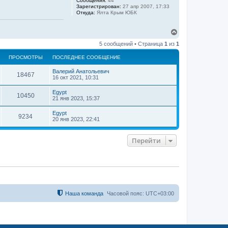
Сообщения:
44
с
Зарегистрирован:
27 апр 2007, 17:33
я
Откуда:
Ялта Крым ЮБК
к
н
В
а
е
ч
5 сообщений • Страница
1
из
1
р
а
н
л
ПРОСМОТРЫ
ПОСЛЕДНЕЕ СООБЩЕНИЕ
у
у
т
Валерий Анатольевич
ь
18467
16 окт 2021, 10:31
с
я
Egypt
10450
к
21 янв 2023, 15:37
н
а
Egypt
9234
ч
20 янв 2023, 22:41
а
л
у
Перейти
Наша команда
Часовой пояс:
UTC+03:00