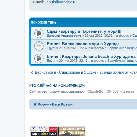
e-mail:
lchuk@yandex.ru
ПОХОЖИЕ ТЕМЫ
Сдам квартиру в Партените, у моря!!!
Валерий Анатольевич
» 16 окт 2021, 10:31 » в форуме
Сд
Египет. Вилла около моря в Хургаде
Egypt
» 21 янв 2023, 15:37 » в форуме
Зарубежная недви
Египет. Квартиры Juliana beach в Хургаде на
Egypt
» 20 янв 2023, 22:41 » в форуме
Зарубежная недви
Вернуться в «Сдам жилье в Судаке - аренда жилья от хоз
КТО СЕЙЧАС НА КОНФЕРЕНЦИИ
Сейчас этот форум просматривают:
ClaudeBot [ИИ бот]
и 1 гость
Форум «Весь Крым»