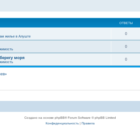
ОТВЕТЫ
0
ам жилье в Алуште
0
жимость
 берегу моря
0
жимость
яев»
Создано на основе phpBB® Forum Software © phpBB Limited
Конфиденциальность
|
Правила