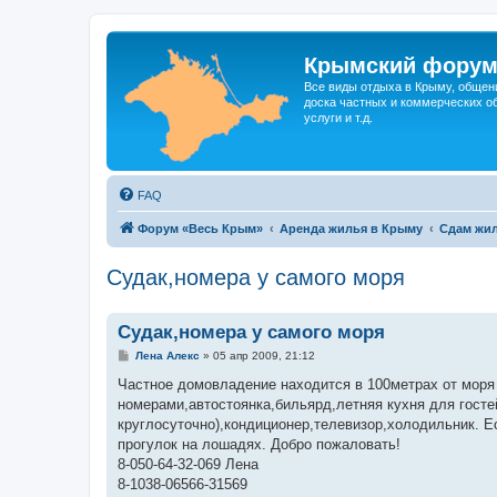
Крымский фору
Все виды отдыха в Крыму, общен
доска частных и коммерческих об
услуги и т.д.
FAQ
Форум «Весь Крым»
Аренда жилья в Крыму
Сдам жил
Судак,номера у самого моря
Судак,номера у самого моря
С
Лена Алекс
»
05 апр 2009, 21:12
о
о
Частное домовладение находится в 100метрах от моря 
б
номерами,автостоянка,бильярд,летняя кухня для госте
щ
е
круглосуточно),кондиционер,телевизор,холодильник. Е
н
прогулок на лошадях. Добро пожаловать!
и
е
8-050-64-32-069 Лена
8-1038-06566-31569