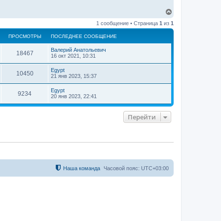
В
е
1 сообщение • Страница
1
из
1
р
н
ПРОСМОТРЫ
ПОСЛЕДНЕЕ СООБЩЕНИЕ
у
т
Валерий Анатольевич
ь
18467
16 окт 2021, 10:31
с
я
Egypt
10450
к
21 янв 2023, 15:37
н
а
Egypt
9234
ч
20 янв 2023, 22:41
а
л
у
Перейти
Наша команда
Часовой пояс:
UTC+03:00