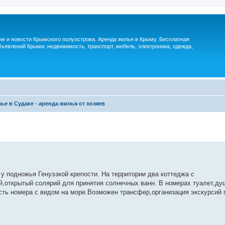
м
ие и новости Крымского полуострова. Аренда жилья в Крыму. Бесплатная
ъявлений Крыма: недвижимость, транспорт, мебель, электроника, одежда,
ье в Судаке - аренда жилья от хозяев
у подножья Генуэзкой крепости. На территории два коттеджа с
й,открытый солярий для принятия солнечных ванн. В номерах туалет,ду
сть номера с видом на море.Возможен трансфер,организация экскурсий 