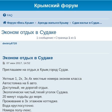
Крымский форум
FAQ
Форум «Весь Крым»
Аренда жилья в Крыму
Сдам жилье в Судаке - аренда жилья от хозяев
Эконом отдых в Судаке
1 сообщение • Страница
1
из
1
dmitriy8720
Эконом отдых в Судаке
С
07 июн 2017, 14:52
о
о
Приглашаем на отдых,в Крым,город Судак.
б
щ
е
Уютные 1, 2х, 3х,4х местные номера эконом класса
н
Автостоянка на 6 авто.
и
е
Доступный, не дорогой отдых.
Экологически чистый,тихий уголок Судака.
20 минут ходьбы до моря.
Проживание в 3х этажном коттедже.
Вода круглосуточно.
Номера полу-люкс.