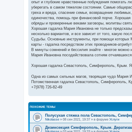
опыт и глубокие нравственные побуждения помогать л
уберегать в самом тяжелом состоянии. Самые общерас
греха и вреда, спасение семьи, возвращение любимых, 
одиночества, помощь при финансовой порче. Хорошая 
обряды и проверенные веками заговоры, молитвы святы
Хорошая гадалка Мария Ивановна не только предсказыв
несколько вариантов, и все зависит от того, какую по
Судьбы. Основные инструменты, при помощи которых Ма
карты - гадалка посредством этих проводников-атрибу
В минуты сомнений и бессилия знайте - многое можно и
Мария Ивановна посодействовала сотням отчаявшихся
Хорошая гадалка Севастополь, Симферополь, Крым. 
Одна из самых сильных магов, творящая чудо Мария 
Потомственная гадалка Севастополь, Симферополь, 
+7(978) 726-82-49
ПОХОЖИЕ ТЕМЫ
Полусухая стяжка пола Севастополь, Симфе
Nikolasse
» 08 сен 2021, 19:37 » в форуме
Услуги
Дезинсекция Симферополь, Крым. Дератиз
Nikolasse
» 03 ноя 2021, 19:33 » в форуме
Услуги