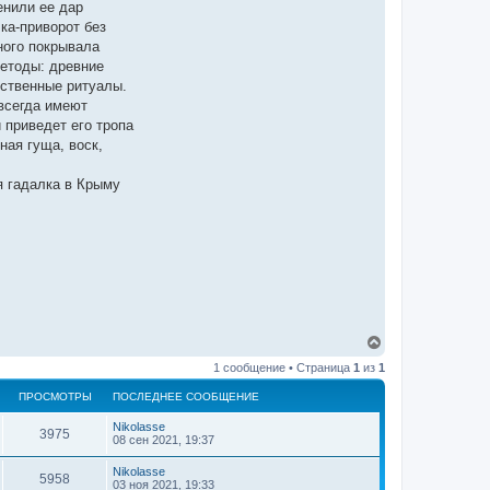
енили ее дар
ка-приворот без
ного покрывала
методы: древние
йственные ритуалы.
всегда имеют
 приведет его тропа
ная гуща, воск,
я гадалка в Крыму
В
е
1 сообщение • Страница
1
из
1
р
н
ПРОСМОТРЫ
ПОСЛЕДНЕЕ СООБЩЕНИЕ
у
т
Nikolasse
ь
3975
08 сен 2021, 19:37
с
я
Nikolasse
5958
к
03 ноя 2021, 19:33