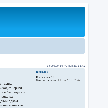
1 сообщение • Страница
1
из
1
Nikolasse
Сообщения:
135
Зарегистрирован:
01 сен 2016, 21:47
ют душу,
риходит черная
лось бы, подмоги
 гадалка
едким даром,
м на гигантский