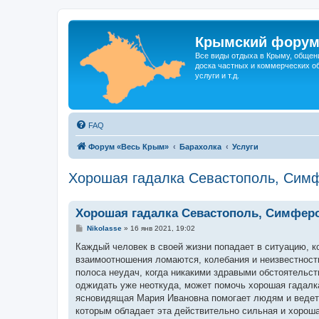
Крымский фору
Все виды отдыха в Крыму, общен
доска частных и коммерческих об
услуги и т.д.
FAQ
Форум «Весь Крым»
Барахолка
Услуги
Хорошая гадалка Севастополь, Сим
Хорошая гадалка Севастополь, Симфер
С
Nikolasse
»
16 янв 2021, 19:02
о
о
Каждый человек в своей жизни попадает в ситуацию, ко
б
взаимоотношения ломаются, колебания и неизвестност
щ
е
полоса неудач, когда никакими здравыми обстоятельст
н
оджидать уже неоткуда, может помочь хорошая гадалка
и
е
ясновидящая Мария Ивановна помогает людям и ведет 
которым обладает эта действительно сильная и хорош