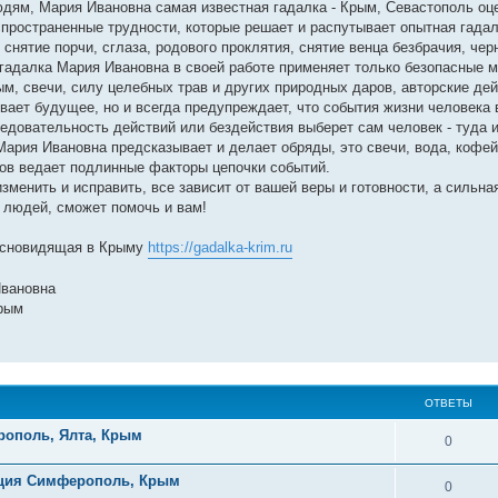
юдям, Мария Ивановна самая известная гадалка - Крым, Севастополь оц
пространенные трудности, которые решает и распутывает опытная гадал
снятие порчи, сглаза, родового проклятия, снятие венца безбрачия, чер
гадалка Мария Ивановна в своей работе применяет только безопасные 
м, свечи, силу целебных трав и других природных даров, авторские де
ает будущее, но и всегда предупреждает, что события жизни человека 
следовательность действий или бездействия выберет сам человек - туда и
рия Ивановна предсказывает и делает обряды, это свечи, вода, кофей
тов ведает подлинные факторы цепочки событий.
зменить и исправить, все зависит от вашей веры и готовности, а сильна
 людей, сможет помочь и вам!
Ясновидящая в Крыму
https://gadalka-krim.ru
Ивановна
Крым
ОТВЕТЫ
рополь, Ялта, Крым
0
ация Симферополь, Крым
0