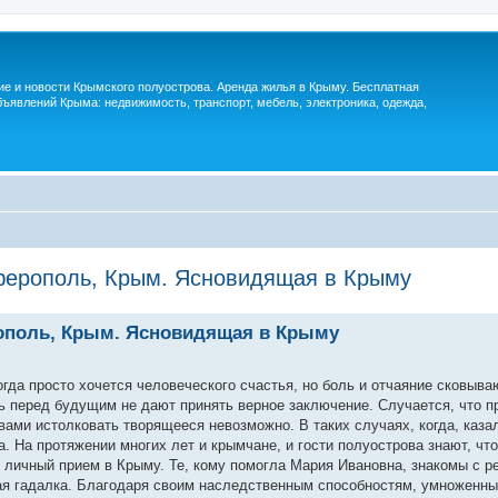
м
ие и новости Крымского полуострова. Аренда жилья в Крыму. Бесплатная
ъявлений Крыма: недвижимость, транспорт, мебель, электроника, одежда,
ферополь, Крым. Ясновидящая в Крыму
ополь, Крым. Ясновидящая в Крыму
гда просто хочется человеческого счастья, но боль и отчаяние сковыва
ь перед будущим не дают принять верное заключение. Случается, что п
вами истолковать творящееся невозможно. В таких случаях, когда, каза
. На протяжении многих лет и крымчане, и гости полуострова знают, что
личный прием в Крыму. Те, кому помогла Мария Ивановна, знакомы с р
ая гадалка. Благодаря своим наследственным способностям, умноженны