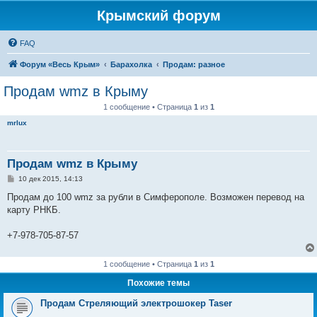
Крымский форум
FAQ
Форум «Весь Крым»
Барахолка
Продам: разное
Продам wmz в Крыму
1 сообщение • Страница
1
из
1
mrlux
Продам wmz в Крыму
С
10 дек 2015, 14:13
о
о
Продам до 100 wmz за рубли в Симферополе. Возможен перевод на
б
карту РНКБ.
щ
е
н
+7-978-705-87-57
и
е
1 сообщение • Страница
1
из
1
Похожие темы
Продам Стреляющий электрошокер Taser