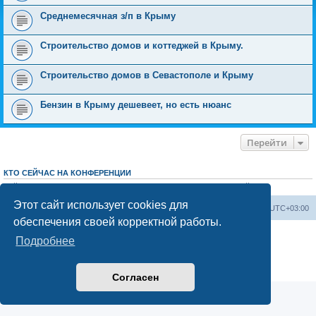
Среднемесячная з/п в Крыму
Строительство домов и коттеджей в Крыму.
Строительство домов в Севастополе и Крыму
Бензин в Крыму дешевеет, но есть нюанс
Перейти
КТО СЕЙЧАС НА КОНФЕРЕНЦИИ
Сейчас этот форум просматривают:
ClaudeBot [ИИ бот]
и 0 гостей
Этот сайт использует cookies для
Форум «Весь Крым»
Наша команда
Часовой пояс:
UTC+03:00
обеспечения своей корректной работы.
Создано на основе phpBB® Forum Software © phpBB Limited
Подробнее
Конфиденциальность
|
Правила
Согласен