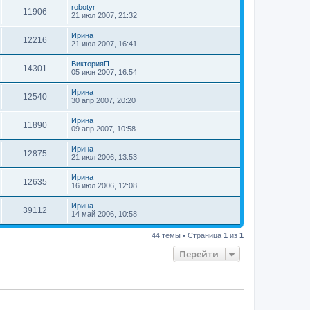
robotyr
11906
21 июл 2007, 21:32
Ирина
12216
21 июл 2007, 16:41
ВикторияП
14301
05 июн 2007, 16:54
Ирина
12540
30 апр 2007, 20:20
Ирина
11890
09 апр 2007, 10:58
Ирина
12875
21 июл 2006, 13:53
Ирина
12635
16 июл 2006, 12:08
Ирина
39112
14 май 2006, 10:58
44 темы • Страница
1
из
1
Перейти