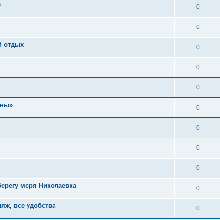
а
0
0
й отдых
0
0
0
ены»
0
0
0
0
 берегу моря Николаевка
0
ляж, все удобства
0