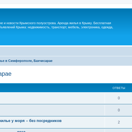
м
ие и новости Крымского полуострова. Аренда жилья в Крыму. Бесплатная
ъявлений Крыма: недвижимость, транспорт, мебель, электроника, одежда,
ье в Симферополе, Бахчисарае
арае
ОТВЕТЫ
0
0
жилье у моря – без посредников
2