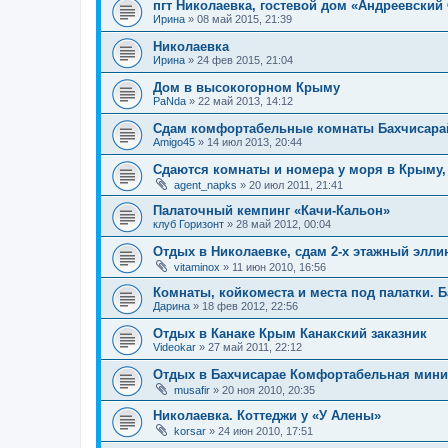
пгт Николаевка, гостевой дом «Андреевский
Ирина
»
08 май 2015, 21:39
Николаевка
Ирина
»
24 фев 2015, 21:04
Дом в высокогорном Крыму
PaNda
»
22 май 2013, 14:12
Сдам комфортабельные комнаты Бахчисарай
Amigo45
»
14 июл 2013, 20:44
Сдаются комнаты и номера у моря в Крыму,
agent_napks
»
20 июл 2011, 21:41
Палаточный кемпинг «Качи-Кальон»
клуб Горизонт
»
28 май 2012, 00:04
Отдых в Николаевке, сдам 2-х этажный эллин
vitaminox
»
11 июн 2010, 16:56
Комнаты, койкоместа и места под палатки. 
Дарина
»
18 фев 2012, 22:56
Отдых в Канаке Крым Канакский заказник
Videokar
»
27 май 2011, 22:12
Отдых в Бахчисарае Комфортабельная мини
musafir
»
20 ноя 2010, 20:35
Николаевка. Коттеджи у «У Алены»
korsar
»
24 июн 2010, 17:51