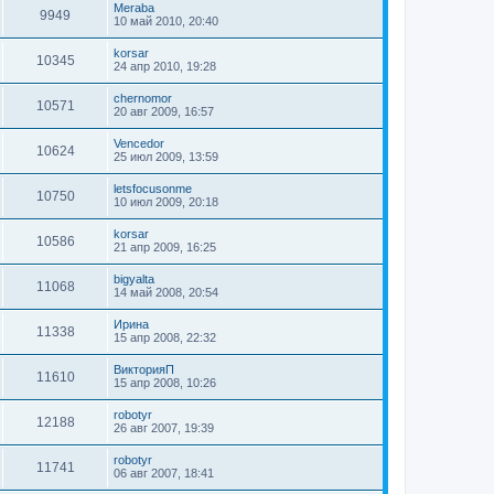
Meraba
9949
10 май 2010, 20:40
korsar
10345
24 апр 2010, 19:28
chernomor
10571
20 авг 2009, 16:57
Vencedor
10624
25 июл 2009, 13:59
letsfocusonme
10750
10 июл 2009, 20:18
korsar
10586
21 апр 2009, 16:25
bigyalta
11068
14 май 2008, 20:54
Ирина
11338
15 апр 2008, 22:32
ВикторияП
11610
15 апр 2008, 10:26
robotyr
12188
26 авг 2007, 19:39
robotyr
11741
06 авг 2007, 18:41