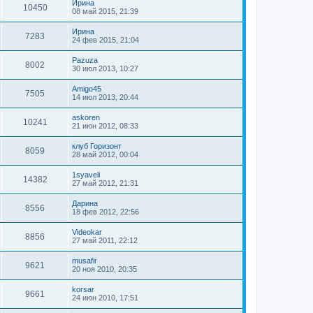
Ирина
10450
08 май 2015, 21:39
Ирина
7283
24 фев 2015, 21:04
Pazuza
8002
30 июл 2013, 10:27
Amigo45
7505
14 июл 2013, 20:44
askoren
10241
21 июн 2012, 08:33
клуб Горизонт
8059
28 май 2012, 00:04
1syaveli
14382
27 май 2012, 21:31
Дарина
8556
18 фев 2012, 22:56
Videokar
8856
27 май 2011, 22:12
musafir
9621
20 ноя 2010, 20:35
korsar
9661
24 июн 2010, 17:51