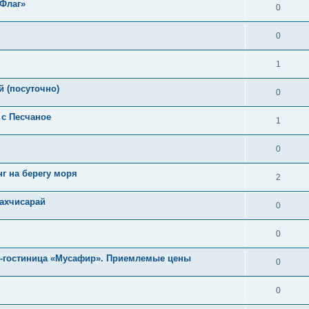
 Флаг»
0
0
1
 (посуточно)
0
 с Песчаное
1
0
г на берегу моря
2
Бахчисарай
0
0
-гостиница «Мусафир». Приемлемые цены
0
0