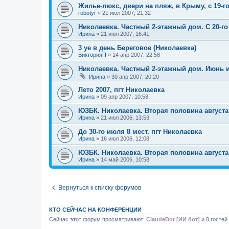
Жилье-люкс, двери на пляж, в Крыму, с 19-го
robotyr
»
21 июл 2007, 21:32
Николаевка. Частный 2-этажный дом. С 20-го
Ирина
»
21 июл 2007, 16:41
3 уе в день Береговое (Николаевка)
ВикторияП
»
14 апр 2007, 22:58
Николаевка. Частный 2-этажный дом. Июнь и
Ирина
»
30 апр 2007, 20:20
Лето 2007, пгт Николаевка
Ирина
»
09 апр 2007, 10:58
ЮЗБК. Николаевка. Вторая половина августа
Ирина
»
21 июл 2006, 13:53
До 30-го июля 8 мест. пгт Николаевка
Ирина
»
16 июл 2006, 12:08
ЮЗБК. Николаевка. Вторая половина августа
Ирина
»
14 май 2006, 10:58
Вернуться к списку форумов
КТО СЕЙЧАС НА КОНФЕРЕНЦИИ
Сейчас этот форум просматривают:
ClaudeBot [ИИ бот]
и 0 гостей