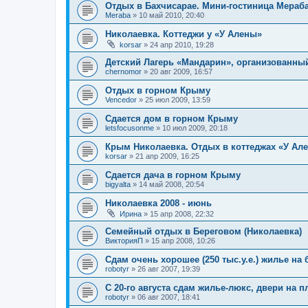
Отдых в Бахчисарае. Мини-гостиница Мераб
Meraba
»
10 май 2010, 20:40
Николаевка. Коттеджи у «У Алены»
korsar
»
24 апр 2010, 19:28
Детский Лагерь «Мандарин», организованны
chernomor
»
20 авг 2009, 16:57
Отдых в горном Крыму
Vencedor
»
25 июл 2009, 13:59
Сдается дом в горном Крыму
letsfocusonme
»
10 июл 2009, 20:18
Крым Николаевка. Отдых в коттеджах «У Ал
korsar
»
21 апр 2009, 16:25
Сдается дача в горном Крыму
bigyalta
»
14 май 2008, 20:54
Николаевка 2008 - июнь
Ирина
»
15 апр 2008, 22:32
Семейный отдых в Береговом (Николаевка)
ВикторияП
»
15 апр 2008, 10:26
Сдам очень хорошее (250 тыс.у.е.) жилье на
robotyr
»
26 авг 2007, 19:39
C 20-го августа сдам жилье-люкс, двери на п
robotyr
»
06 авг 2007, 18:41