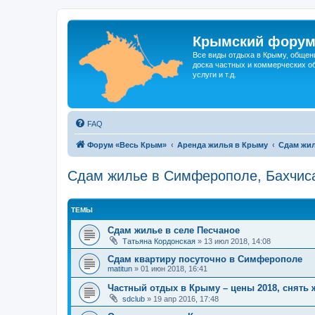
Крымский фору
Все виды отдыха в Крыму, общен
доска частных и коммерческих об
услуги и т.д.
FAQ
Форум «Весь Крым»
Аренда жилья в Крыму
Сдам жил
Сдам жилье в Симферополе, Бахчис
ТЕМЫ
Сдам жилье в селе Песчаное
Татьяна Кордонская
»
13 июл 2018, 14:08
Сдам квартиру посуточно в Симферополе
matitun
»
01 июн 2018, 16:41
Частный отдых в Крыму – цены 2018, снять 
sdclub
»
19 апр 2016, 17:48