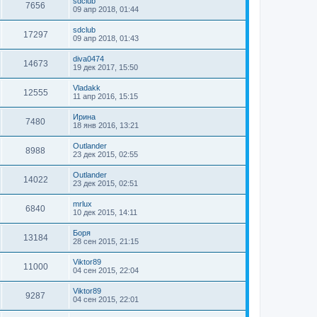
sdclub
7656
09 апр 2018, 01:44
sdclub
17297
09 апр 2018, 01:43
diva0474
14673
19 дек 2017, 15:50
Vladakk
12555
11 апр 2016, 15:15
Ирина
7480
18 янв 2016, 13:21
Outlander
8988
23 дек 2015, 02:55
Outlander
14022
23 дек 2015, 02:51
mrlux
6840
10 дек 2015, 14:11
Боря
13184
28 сен 2015, 21:15
Viktor89
11000
04 сен 2015, 22:04
Viktor89
9287
04 сен 2015, 22:01