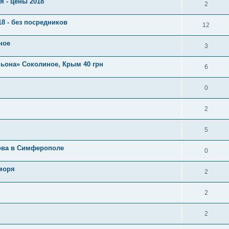
я - цены 2018
2
8 - без посредников
12
ное
3
ньона» Соколиное, Крым 40 грн
6
0
2
5
нова в Симферополе
0
 моря
2
2
2