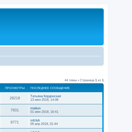
44 темы • Страница
1
из
1
ПРОСМОТРЫ
ПОСЛЕДНЕЕ СООБЩЕНИЕ
Татьяна Кордонская
28218
13 июл 2018, 14:08
matitun
7931
01 июн 2018, 16:41
sdclub
8771
09 апр 2018, 01:44