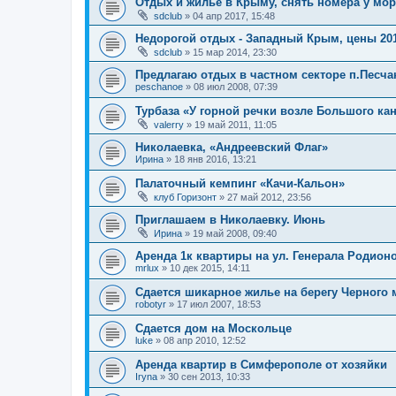
Отдых и жилье в Крыму, снять номера у мор
sdclub
»
04 апр 2017, 15:48
Недорогой отдых - Западный Крым, цены 201
sdclub
»
15 мар 2014, 23:30
Предлагаю отдых в частном секторе п.Песча
peschanoe
»
08 июл 2008, 07:39
Турбаза «У горной речки возле Большого ка
valerry
»
19 май 2011, 11:05
Николаевка, «Андреевский Флаг»
Ирина
»
18 янв 2016, 13:21
Палаточный кемпинг «Качи-Кальон»
клуб Горизонт
»
27 май 2012, 23:56
Приглашаем в Николаевку. Июнь
Ирина
»
19 май 2008, 09:40
Аренда 1к квартиры на ул. Генерала Родио
mrlux
»
10 дек 2015, 14:11
Сдается шикарное жилье на берегу Черного
robotyr
»
17 июл 2007, 18:53
Сдается дом на Москольце
luke
»
08 апр 2010, 12:52
Аренда квартир в Симферополе от хозяйки
Iryna
»
30 сен 2013, 10:33