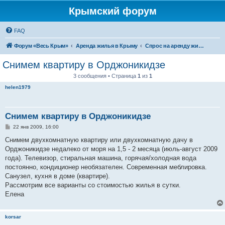
Крымский форум
FAQ
Форум «Весь Крым»
Аренда жилья в Крыму
Спрос на аренду жилья в Крыму
Снимем квартиру в Орджоникидзе
3 сообщения • Страница
1
из
1
helen1979
Снимем квартиру в Орджоникидзе
С
22 янв 2009, 16:00
о
о
Снимем двухкомнатную квартиру или двухкомнатную дачу в
б
Орджоникидзе недалеко от моря на 1,5 - 2 месяца (июль-август 2009
щ
е
года). Телевизор, стиральная машина, горячая/холодная вода
н
постоянно, кондиционер необязателен. Современная меблировка.
и
е
Санузел, кухня в доме (квартире).
Рассмотрим все варианты со стоимостью жилья в сутки.
Елена
korsar