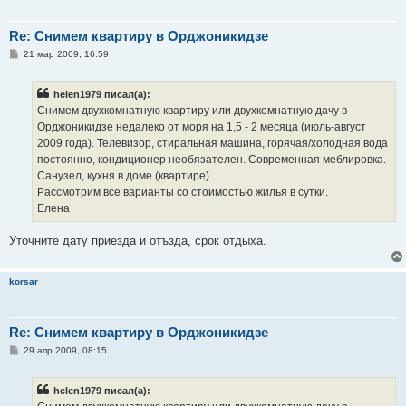
Re: Снимем квартиру в Орджоникидзе
С
21 мар 2009, 16:59
о
о
б
helen1979 писал(а):
щ
е
Снимем двухкомнатную квартиру или двухкомнатную дачу в
н
Орджоникидзе недалеко от моря на 1,5 - 2 месяца (июль-август
и
е
2009 года). Телевизор, стиральная машина, горячая/холодная вода
постоянно, кондиционер необязателен. Современная меблировка.
Санузел, кухня в доме (квартире).
Рассмотрим все варианты со стоимостью жилья в сутки.
Елена
Уточните дату приезда и отъзда, срок отдыха.
korsar
Re: Снимем квартиру в Орджоникидзе
С
29 апр 2009, 08:15
о
о
б
helen1979 писал(а):
щ
е