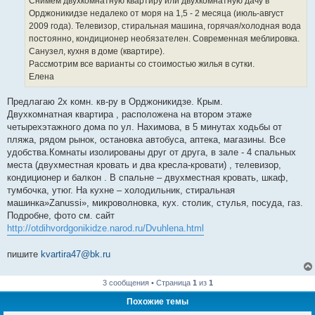
Снимем двухкомнатную квартиру или двухкомнатную дачу в
н
Орджоникидзе недалеко от моря на 1,5 - 2 месяца (июль-август
и
е
2009 года). Телевизор, стиральная машина, горячая/холодная вода
постоянно, кондиционер необязателен. Современная меблировка.
Санузел, кухня в доме (квартире).
Рассмотрим все варианты со стоимостью жилья в сутки.
Елена
Предлагаю 2х комн. кв-ру в Орджоникидзе. Крым.
Двухкомнатная квартира , расположена на втором этаже
четырехэтажного дома по ул. Нахимова, в 5 минутах ходьбы от
пляжа, рядом рынок, остановка автобуса, аптека, магазины. Все
удобства.Комнаты изолированы друг от друга, в зале - 4 спальных
места (двухместная кровать и два кресла-кровати) , телевизор,
кондиционер и балкон . В спальне – двухместная кровать, шкаф,
тумбочка, утюг. На кухне – холодильник, стиральная
машинка»Zanussi», микроволновка, кух. столик, стулья, посуда, газ.
Подробне, фото см. сайт
http://otdihvordgonikidze.narod.ru/Dvuhlena.html
пишите
kvartira47@bk.ru
3 сообщения • Страница
1
из
1
Похожие темы