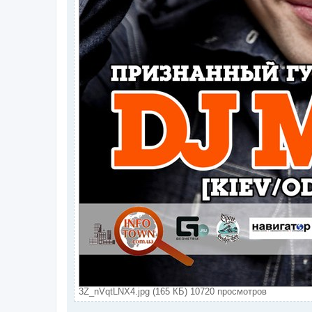
3Z_nVqtLNX4.jpg (165 КБ) 10720 просмотров