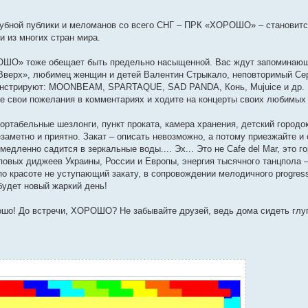
клубной публики и меломанов со всего СНГ – ПРК «ХОРОШО» – становитс
 из многих стран мира.
РОШО» тоже обещает быть предельно насыщенной. Вас ждут запоминаю
Вверх», любимец женщин и детей Валентин Стрыкало, неповторимый Сер
нстрируют: MOONBEAM, SPARTAQUE, SAD PANDA, Конь, Mujuice и др. К 
е свои пожелания в комментариях и ходите на концерты своих любимых 
ртабельные шезлонги, пункт проката, камера хранения, детский городок
заметно и приятно. Закат – описать невозможно, а потому приезжайте и 
едленно садится в зеркальные воды.... Эх... Это не Cafe del Mar, это го
оповых диджеев Украины, России и Европы, энергия тысячного танцпола
по красоте не уступающий закату, в сопровождении мелодичного progress
будет новый жаркий день!
ошо! До встречи, ХОРОШО? Не забывайте друзей, ведь дома сидеть глуп