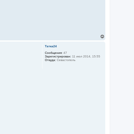
В
е
р
Татка24
н
у
Сообщения:
47
Зарегистрирован:
11 июл 2014, 15:55
т
Откуда:
Севастополь
ь
с
я
к
н
а
ч
а
л
у