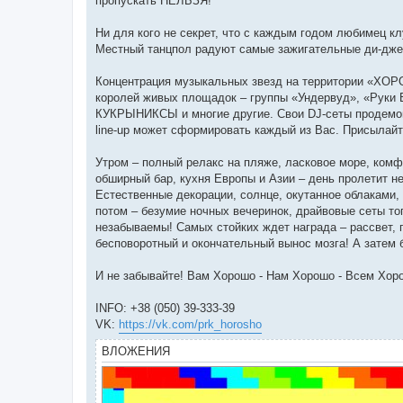
пропускать НЕЛЬЗЯ!
Ни для кого не секрет, что с каждым годом любимец 
Местный танцпол радуют самые зажигательные ди-джеи
Концентрация музыкальных звезд на территории «ХО
королей живых площадок – группы «Ундервуд», «Руки 
КУКРЫНИКСЫ и многие другие. Свои DJ-сеты продемо
line-up может сформировать каждый из Вас. Присылайт
Утром – полный релакс на пляже, ласковое море, комфо
обширный бар, кухня Европы и Азии – день пролетит не
Естественные декорации, солнце, окутанное облаками, м
потом – безумие ночных вечеринок, драйвовые сеты т
незабываемы! Самых стойких ждет награда – рассвет, 
бесповоротный и окончательный вынос мозга! А затем 
И не забывайте! Вам Хорошо - Нам Хорошо - Всем Хор
INFO: +38 (050) 39-333-39
VK:
https://vk.com/prk_horosho
ВЛОЖЕНИЯ