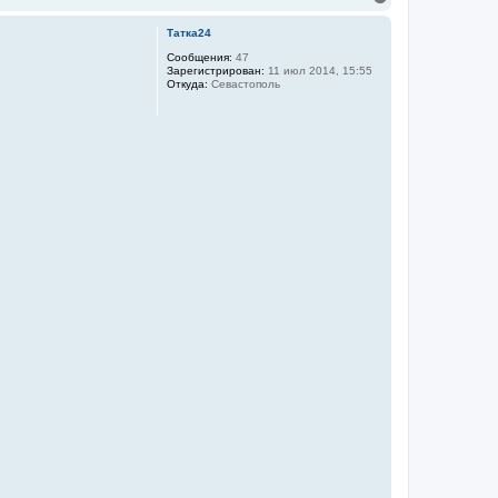
е
р
Татка24
н
у
Сообщения:
47
Зарегистрирован:
11 июл 2014, 15:55
т
Откуда:
Севастополь
ь
с
я
к
н
а
ч
а
л
у