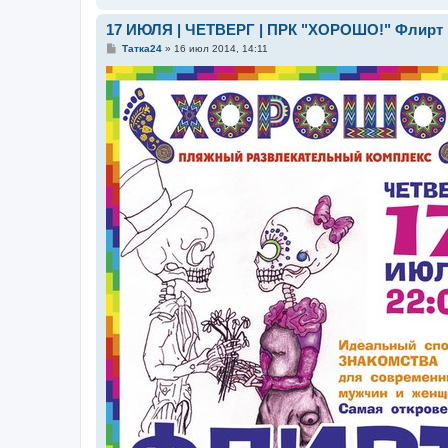
17 ИЮЛЯ | ЧЕТВЕРГ | ПРК "ХОРОШО!" Флирт p
С
Татка24
»
16 июл 2014, 14:11
о
о
б
щ
е
н
и
е