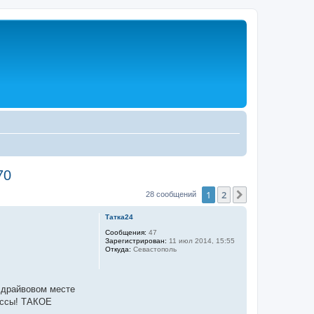
70
1
2
След.
28 сообщений
Татка24
Сообщения:
47
Зарегистрирован:
11 июл 2014, 15:55
Откуда:
Севастополь
м драйвовом месте
ассы! ТАКОЕ