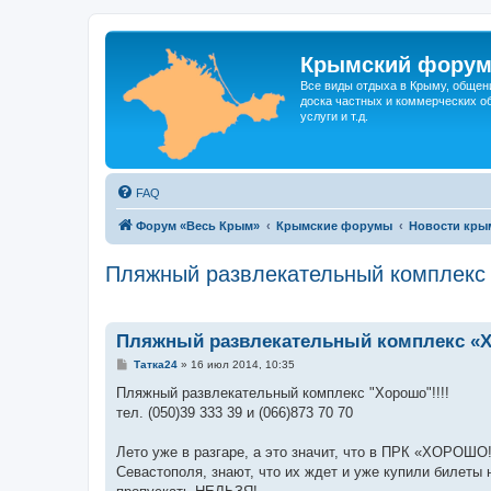
Крымский фору
Все виды отдыха в Крыму, общен
доска частных и коммерческих об
услуги и т.д.
FAQ
Форум «Весь Крым»
Крымские форумы
Новости кры
Пляжный развлекательный комплекс «Х
Пляжный развлекательный комплекс «Хорош
С
Татка24
»
16 июл 2014, 10:35
о
о
Пляжный развлекательный комплекс "Хорошо"!!!!
б
тел. (050)39 333 39 и (066)873 70 70
щ
е
н
Лето уже в разгаре, а это значит, что в ПРК «ХОРОШО!
и
е
Севастополя, знают, что их ждет и уже купили билет