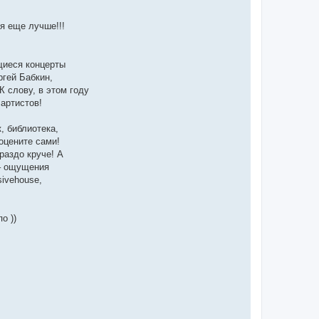
я еще лучше!!!
щиеся концерты
гей Бабкин,
слову, в этом году
артистов!
, библиотека,
оцените сами!
раздо круче! А
 – ощущения
ivehouse,
о ))