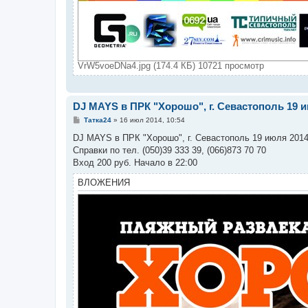
VrW5voeDNa4.jpg (174.4 КБ) 10721 просмотр
DJ MAYS в ПРК "Хорошо", г. Севастополь 19 и
С
Татка24
»
16 июл 2014, 10:54
о
о
DJ MAYS в ПРК "Хорошо", г. Севастополь 19 июля 2014 
б
Справки по тел. (050)39 333 39, (066)873 70 70
щ
е
Вход 200 руб. Начало в 22:00
н
и
ВЛОЖЕНИЯ
е