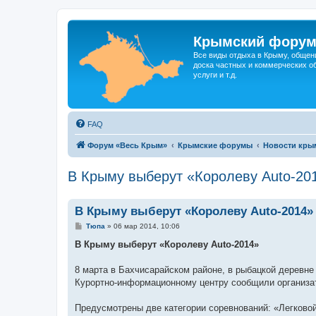
Крымский фору
Все виды отдыха в Крыму, общен
доска частных и коммерческих об
услуги и т.д.
FAQ
Форум «Весь Крым»
Крымские форумы
Новости кры
В Крыму выберут «Королеву Auto-20
В Крыму выберут «Королеву Auto-2014»
С
Тюпа
»
06 мар 2014, 10:06
о
о
В Крыму выберут «Королеву Auto-2014»
б
щ
е
8 марта в Бахчисарайском районе, в рыбацкой деревне
н
Курортно-информационному центру сообщили организа
и
е
Предусмотрены две категории соревнований: «Легковой