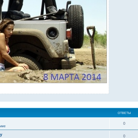
ОТВЕТЫ
0
ыме
у
0