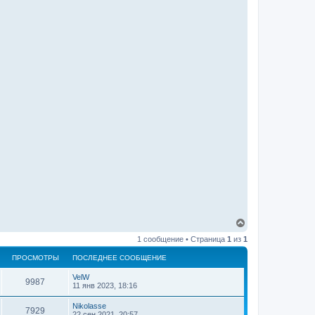
В
е
1 сообщение • Страница
1
из
1
р
н
ПРОСМОТРЫ
ПОСЛЕДНЕЕ СООБЩЕНИЕ
у
т
VelW
ь
9987
11 янв 2023, 18:16
с
я
Nikolasse
7929
к
22 сен 2021, 20:57