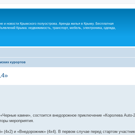
м
ие и новости Крымского полуострова. Аренда жилья в Крыму. Бесплатная
ъявлений Крыма: недвижимость, транспорт, мебель, электроника, одежда,
мских курортов
14»
 «Черные камни», состоится внедорожное приключение «Королева Auto-2
торы мероприятия.
» (4х2) и «Внедорожник» (4х4). В первом случае перед стартом участни