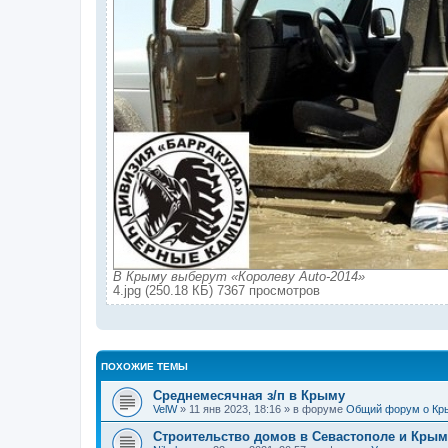
В Крыму выберут «Королеву Auto-2014»
4.jpg (250.18 КБ) 7367 просмотров
ПОХОЖИЕ ТЕМЫ
Среднемесячная з/п в Крыму
VelW
» 11 янв 2023, 18:16 » в форуме
Общий форум о Кр
Строительство домов в Севастополе и Крым