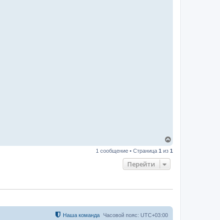
В
е
1 сообщение • Страница
1
из
1
р
н
Перейти
у
т
ь
с
я
к
н
а
Наша команда
Часовой пояс:
UTC+03:00