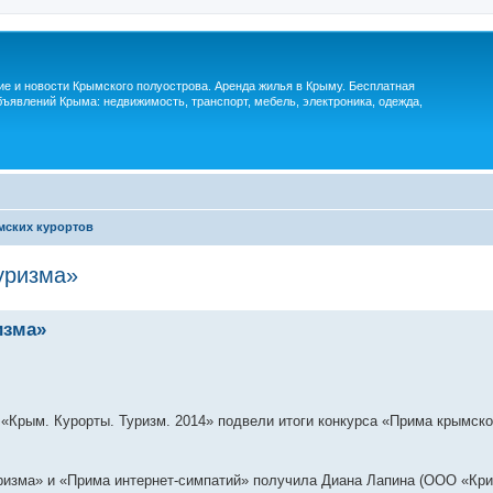
м
ие и новости Крымского полуострова. Аренда жилья в Крыму. Бесплатная
ъявлений Крыма: недвижимость, транспорт, мебель, электроника, одежда,
мских курортов
уризма»
изма»
«Крым. Курорты. Туризм. 2014» подвели итоги конкурса «Прима крымско
изма» и «Прима интернет-симпатий» получила Диана Лапина (ООО «Кри