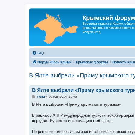
Крымский фору
Все виды отдыха в Крыму, общен
доска частных и коммерческих об
услуги и т.д.
FAQ
Форум «Весь Крым»
Крымские форумы
Новости кры
В Ялте выбрали «Приму крымского т
В Ялте выбрали «Приму крымского тур
С
Тюпа
»
06 мар 2014, 10:00
о
о
В Ялте выбрали «Приму крымского туризма»
б
щ
е
В рамках XXIII Международной туристической ярмарки 
н
передает Курортно-информационный центр.
и
е
По решению членов жюри звания «Прима крымского тур