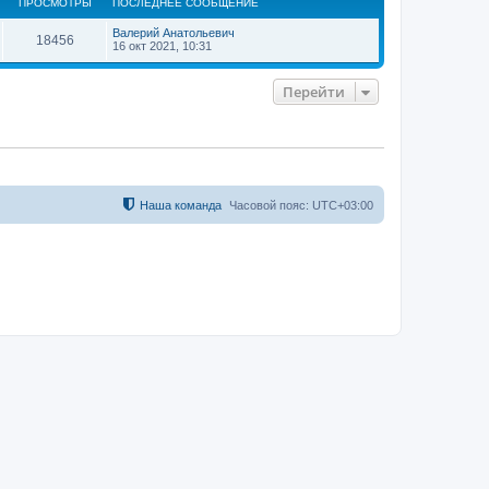
ПРОСМОТРЫ
ПОСЛЕДНЕЕ СООБЩЕНИЕ
у
т
Валерий Анатольевич
ь
18456
16 окт 2021, 10:31
с
я
к
Перейти
н
а
ч
а
л
у
Наша команда
Часовой пояс:
UTC+03:00