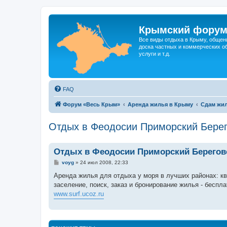
Крымский фору
Все виды отдыха в Крыму, общен
доска частных и коммерческих об
услуги и т.д.
FAQ
Форум «Весь Крым»
Аренда жилья в Крыму
Сдам жил
Отдых в Феодосии Приморский Бере
Отдых в Феодосии Приморский Берегов
С
voyg
»
24 июл 2008, 22:33
о
о
Аренда жилья для отдыха у моря в лучших районах: кв
б
заселение, поиск, заказ и бронирование жилья - беспл
щ
е
www.surf.ucoz.ru
н
и
е