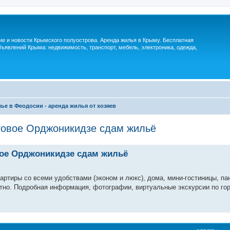
м
ие и новости Крымского полуострова. Аренда жилья в Крыму. Бесплатная
ъявлений Крыма: недвижимость, транспорт, мебель, электроника, одежда,
ье в Феодосии - аренда жилья от хозяев
говое Орджоникидзе сдам жильё
ое Орджоникидзе сдам жильё
артиры со всеми удобствами (эконом и люкс), дома, мини-гостиницы, па
атно. Подробная информация, фотографии, виртуальные экскурсии по гор