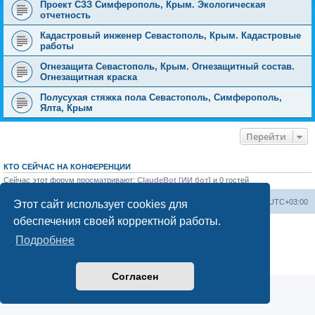
Проект СЗЗ Симферополь, Крым. Экологическая
отчетность
Кадастровый инженер Севастополь, Крым. Кадастровые
работы
Огнезащита Севастополь, Крым. Огнезащитный состав.
Огнезащитная краска
Полусухая стяжка пола Севастополь, Симферополь,
Ялта, Крым
Перейти
КТО СЕЙЧАС НА КОНФЕРЕНЦИИ
Сейчас этот форум просматривают:
ClaudeBot [ИИ бот]
и 0 гостей
Форум «Весь Крым»
Наша команда
Часовой пояс:
UTC+03:00
Этот сайт использует cookies для
обеспечения своей корректной работы.
Создано на основе phpBB® Forum Software © phpBB Limited
Подробнее
Конфиденциальность
|
Правила
Согласен