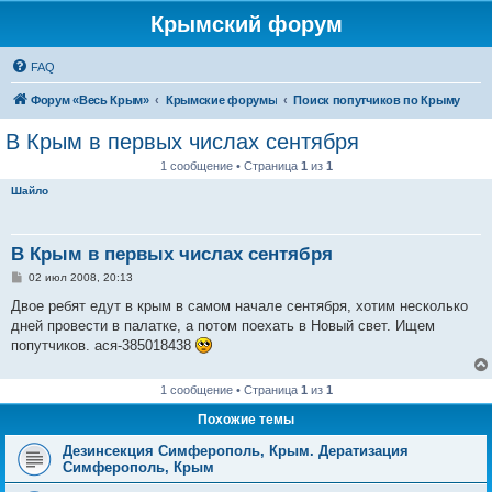
Крымский форум
FAQ
Форум «Весь Крым»
Крымские форумы
Поиск попутчиков по Крыму
В Крым в первых числах сентября
1 сообщение • Страница
1
из
1
Шайло
В Крым в первых числах сентября
С
02 июл 2008, 20:13
о
о
Двое ребят едут в крым в самом начале сентября, хотим несколько
б
дней провести в палатке, а потом поехать в Новый свет. Ищем
щ
е
попутчиков. ася-385018438
н
и
е
1 сообщение • Страница
1
из
1
Похожие темы
Дезинсекция Симферополь, Крым. Дератизация
Симферополь, Крым