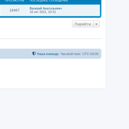
ПРОСМОТРЫ
ПОСЛЕДНЕЕ СООБЩЕНИЕ
у
т
Валерий Анатольевич
ь
18467
16 окт 2021, 10:31
с
я
к
Перейти
н
а
ч
а
л
у
Наша команда
Часовой пояс:
UTC+03:00