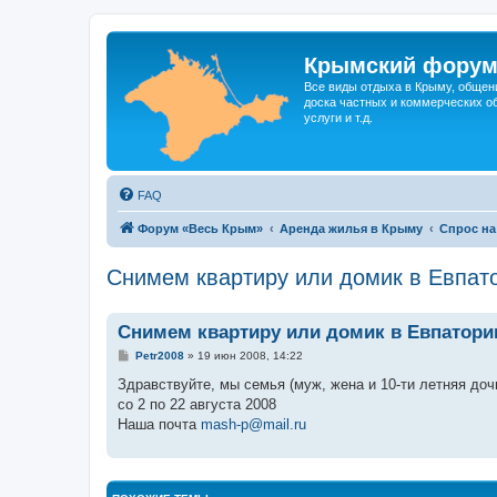
Крымский фору
Все виды отдыха в Крыму, общен
доска частных и коммерческих об
услуги и т.д.
FAQ
Форум «Весь Крым»
Аренда жилья в Крыму
Спрос на
Снимем квартиру или домик в Евпат
Снимем квартиру или домик в Евпатори
С
Petr2008
»
19 июн 2008, 14:22
о
о
Здравствуйте, мы семья (муж, жена и 10-ти летняя доч
б
со 2 по 22 августа 2008
щ
е
Наша почта
mash-p@mail.ru
н
и
е