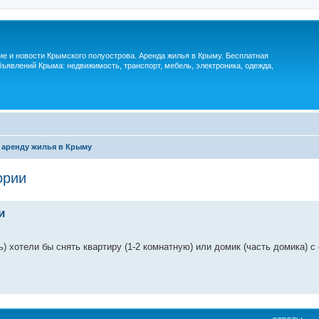
м
ие и новости Крымского полуострова. Аренда жилья в Крыму. Бесплатная
ъявлений Крыма: недвижимость, транспорт, мебель, электроника, одежда,
 аренду жилья в Крыму
ории
и
ь) хотели бы снять квартиру (1-2 комнатную) или домик (часть домика) 