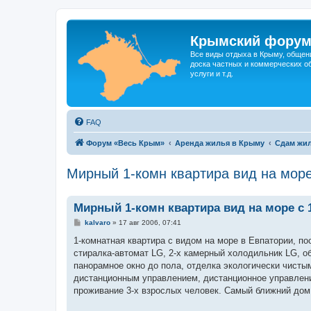
Крымский фору
Все виды отдыха в Крыму, общен
доска частных и коммерческих об
услуги и т.д.
FAQ
Форум «Весь Крым»
Аренда жилья в Крыму
Сдам жил
Мирный 1-комн квартира вид на море
Мирный 1-комн квартира вид на море c 1
С
kalvaro
»
17 авг 2006, 07:41
о
о
1-комнатная квартира с видом на море в Евпатории, по
б
стиралка-автомат LG, 2-х камерный холодильник LG, о
щ
е
панорамное окно до пола, отделка экологически чисты
н
дистанционным управлением, дистанционное управлени
и
е
проживание 3-х взрослых человек. Самый ближний дом