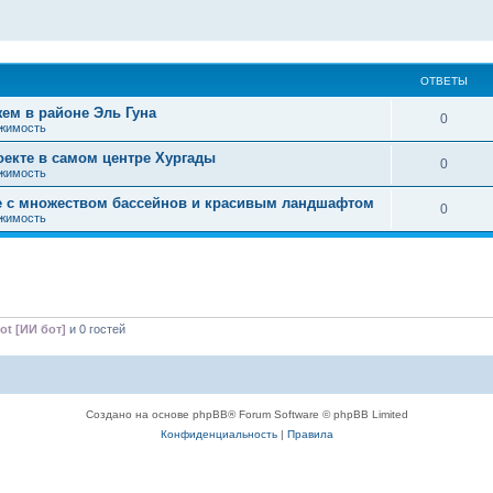
ОТВЕТЫ
жем в районе Эль Гуна
0
жимость
оекте в самом центре Хургады
0
жимость
кте с множеством бассейнов и красивым ландшафтом
0
жимость
ot [ИИ бот]
и 0 гостей
Создано на основе phpBB® Forum Software © phpBB Limited
Конфиденциальность
|
Правила