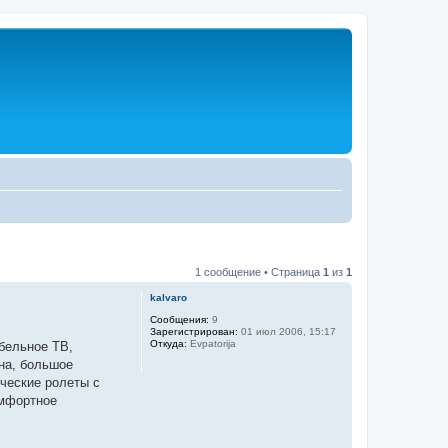
1 сообщение • Страница
1
из
1
kalvaro
Сообщения:
9
Зарегистрирован:
01 июл 2006, 15:17
Откуда:
Evpatorija
абельное ТВ,
она, большое
ические ролеты с
омфортное