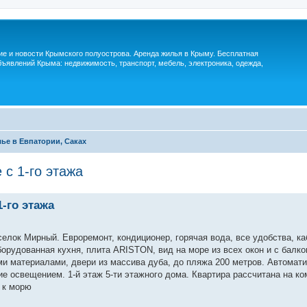
м
ие и новости Крымского полуострова. Аренда жилья в Крыму. Бесплатная
ъявлений Крыма: недвижимость, транспорт, мебель, электроника, одежда,
ье в Евпатории, Саках
 c 1-го этажа
-го этажа
селок Мирный. Евроремонт, кондиционер, горячая вода, все удобства, к
борудованная кухня, плита ARISTON, вид на море из всех окон и с балк
ми материалами, двери из массива дуба, до пляжа 200 метров. Автомат
е освещением. 1-й этаж 5-ти этажного дома. Квартира расcчитана на к
 к морю