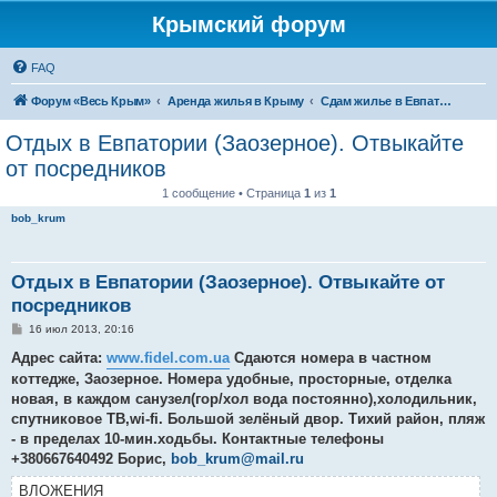
Крымский форум
FAQ
Форум «Весь Крым»
Аренда жилья в Крыму
Сдам жилье в Евпатории, Саках
Отдых в Евпатории (Заозерное). Отвыкайте
от посредников
1 сообщение • Страница
1
из
1
bob_krum
Отдых в Евпатории (Заозерное). Отвыкайте от
посредников
С
16 июл 2013, 20:16
о
о
Адрес сайта:
www.fidel.com.ua
Сдаются номера в частном
б
коттедже, Заозерное. Номера удобные, просторные, отделка
щ
е
новая, в каждом санузел(гор/хол вода постоянно),холодильник,
н
спутниковое ТВ,wi-fi. Большой зелёный двор. Тихий район, пляж
и
е
- в пределах 10-мин.ходьбы. Контактные телефоны
+380667640492 Борис,
bob_krum@mail.ru
ВЛОЖЕНИЯ