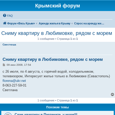
Крымский форум
FAQ
Форум «Весь Крым»
Аренда жилья в Крыму
Спрос на аренду жилья в Крыму
Сниму квартиру в Любимовке, рядом с морем
1 сообщение • Страница
1
из
1
Свестюша
Сниму квартиру в Любимовке, рядом с морем
С
09 июн 2008, 17:54
о
о
с 26 июля, по 4 августа, с горячей водой, холодильником,
б
телевизором, Интересует жилье только в Любимовке (Севастополь)
щ
е
florena@ukr.net
н
8-063-227-59-01
и
е
Светлана
1 сообщение • Страница
1
из
1
Похожие темы
Сдам квартиру в Партените, у моря!!!