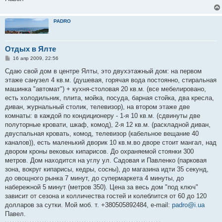
PADRO
Отдых в Ялте
С
16 апр 2009, 22:56
о
о
Сдаю свой дом в центре Ялты, это двухэтажный дом: на первом
б
этаже санузел 4 кв.м. (душевая, горячая вода постоянно, стиральная
щ
е
машинка "автомат") + кухня-столовая 20 кв.м. (все мебелировано,
н
есть холодильник, плита, мойка, посуда, барная стойка, два кресла,
и
е
диван, журнальный столик, телевизор), на втором этаже две
комнаты: в каждой по кондиционеру - 1-я 10 кв.м. (сдвинуты две
полуторные кровати, шкаф, комод), 2-я 12 кв.м. (раскладной диван,
двуспальная кровать, комод, телевизор (кабельное вещание 40
каналов)), есть маленький дворик 10 кв.м.во дворе стоит мангал, над
двором кроны вековых кипарисов. До охраняемой стоянки 300
метров. Дом находится на углу ул. Садовая и Павленко (парковая
зона, вокруг кипарисы, кедры, сосны), до магазина идти 35 секунд,
до овощного рынка 7 минут, до супермаркета 4 минуты, до
набережной 5 минут (метров 350). Цена за весь дом "под ключ"
зависит от сезона и колличества гостей и колеблится от 60 до 120
долларов за сутки. Мой моб. т. +380505892484, e-mail:
padro@i.ua
Павел.