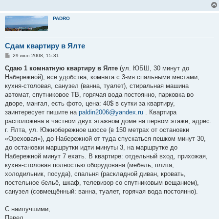
PADRO
Сдам квартиру в Ялте
С
29 июн 2008, 15:31
о
о
Сдаю 1 комнатную квартиру в Ялте
(ул. ЮБШ, 30 минут до
б
Набережной), все удобства, комната с 3-мя спальными местами,
щ
е
кухня-столовая, санузел (ванна, туалет), стиральная машина
н
автомат, спутниковое ТВ, горячая вода постоянно, парковка во
и
е
дворе, мангал, есть фото, цена: 40$ в сутки за квартиру,
заинтересует пишите на
paldin2006@yandex.ru
. Квартира
расположена в частном двух этажном доме на первом этаже, адрес:
г. Ялта, ул. Южнобережное шоссе (в 150 метрах от остановки
«Ореховая»), до Набережной от туда спускаться пешком минут 30,
до остановки маршрутки идти минуты 3, на маршрутке до
Набережной минут 7 ехать. В квартире: отдельный вход, прихожая,
кухня-столовая полностью оборудована (мебель, плита,
холодильник, посуда), спальня (раскладной диван, кровать,
постельное бельё, шкаф, телевизор со спутниковым вещанием),
санузел (совмещённый: ванна, туалет, горячая вода постоянно).
С наилучшими,
Павел