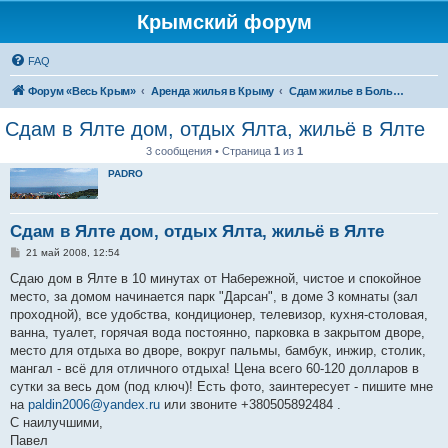
Крымский форум
FAQ
Форум «Весь Крым»
Аренда жилья в Крыму
Сдам жилье в Большой Ялте - аренда жилья от хозяев
Сдам в Ялте дом, отдых Ялта, жильё в Ялте
3 сообщения • Страница
1
из
1
PADRO
Сдам в Ялте дом, отдых Ялта, жильё в Ялте
С
21 май 2008, 12:54
о
о
Сдаю дом в Ялте в 10 минутах от Набережной, чистое и спокойное
б
место, за домом начинается парк "Дарсан", в доме 3 комнаты (зал
щ
е
проходной), все удобства, кондиционер, телевизор, кухня-столовая,
н
ванна, туалет, горячая вода постоянно, парковка в закрытом дворе,
и
е
место для отдыха во дворе, вокруг пальмы, бамбук, инжир, столик,
мангал - всё для отличного отдыха! Цена всего 60-120 долларов в
сутки за весь дом (под ключ)! Есть фото, заинтересует - пишите мне
на
paldin2006@yandex.ru
или звоните +380505892484 .
С наилучшими,
Павел