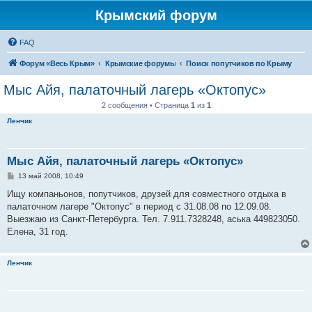
Крымский форум
FAQ
Форум «Весь Крым»
Крымские форумы
Поиск попутчиков по Крыму
Мыс Айя, палаточный лагерь «Октопус»
2 сообщения • Страница
1
из
1
Ленчик
Мыс Айя, палаточный лагерь «Октопус»
С
13 май 2008, 10:49
о
о
Ищу компаньонов, попутчиков, друзей для совместного отдыха в
б
палаточном лагере "Октопус" в период с 31.08.08 по 12.09.08.
щ
е
Выезжаю из Санкт-Петербурга. Тел. 7.911.7328248, аська 449823050.
н
Елена, 31 год.
и
е
Ленчик