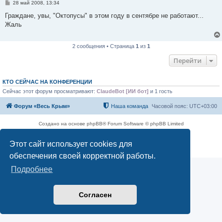
С
28 май 2008, 13:34
о
о
Граждане, увы, "Октопусы" в этом году в сентябре не работают...
б
Жаль
щ
е
н
и
2 сообщения • Страница
1
из
1
е
Перейти
КТО СЕЙЧАС НА КОНФЕРЕНЦИИ
Сейчас этот форум просматривают:
ClaudeBot [ИИ бот]
и 1 гость
Форум «Весь Крым»
Наша команда
Часовой пояс:
UTC+03:00
Создано на основе phpBB® Forum Software © phpBB Limited
Конфиденциальность
|
Правила
Этот сайт использует cookies для
обеспечения своей корректной работы.
Подробнее
Согласен