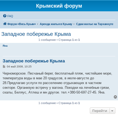
Крымский форум
FAQ
Форум «Весь Крым»
Аренда жилья в Крыму
Сдам жилье на Тарханкуте
Западное побережье Крыма
1 сообщение • Страница
1
из
1
Яна
Западное побережье Крыма
С
04 май 2008, 10:25
о
о
Черноморское. Песчаный берег, бесплатный пляж, чистейшее море,
б
температура воды в мае 20 градусов, в июле-августе до
щ
е
28.Предлагаю услуги по расселению отдыхающих в частном
н
секторе. Организую встречу у вагона. Поездки на лечебные грязи,
и
е
скалы, Беляус, Атлеш и мн другое. тел.+380-50-697-27-45. Яна.
1 сообщение • Страница
1
из
1
Перейти